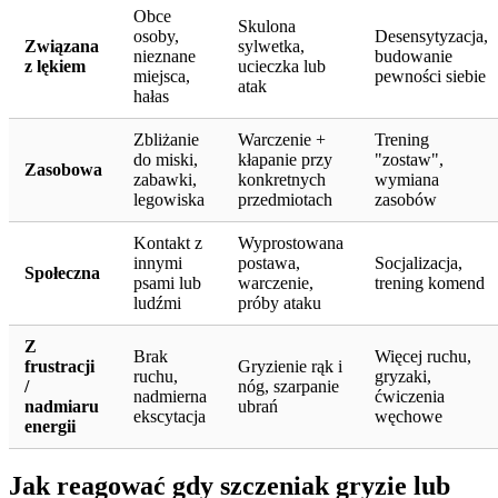
Obce
Skulona
osoby,
Desensytyzacja,
Związana
sylwetka,
nieznane
budowanie
z lękiem
ucieczka lub
miejsca,
pewności siebie
atak
hałas
Zbliżanie
Warczenie +
Trening
do miski,
kłapanie przy
"zostaw",
Zasobowa
zabawki,
konkretnych
wymiana
legowiska
przedmiotach
zasobów
Kontakt z
Wyprostowana
innymi
postawa,
Socjalizacja,
Społeczna
psami lub
warczenie,
trening komend
ludźmi
próby ataku
Z
Brak
Więcej ruchu,
frustracji
Gryzienie rąk i
ruchu,
gryzaki,
/
nóg, szarpanie
nadmierna
ćwiczenia
nadmiaru
ubrań
ekscytacja
węchowe
energii
Jak reagować gdy szczeniak gryzie lub