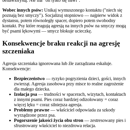
behawiorystą. Nie ma "on tylko się bawi".
Wobec innych psów:
Unikaj wymuszonego kontaktu ("niech się
poznają bez smyczy"). Socjalizuj stopniowo — najpierw widok z
dystansu, potem równoległy spacer, dopiero potem swobodny
kontakt. Psy które reagują agresją na innych psów na smyczy mogą
być psami lękowymi — smycz blokuje ucieczkę.
Konsekwencje braku reakcji na agresję
szczeniaka
Agresja szczeniaka ignorowana lub źle zarządzana eskaluje.
Konsekwencje:
Bezpieczeństwo
— ryzyko pogryzienia dzieci, gości, innych
zwierząt. Agresja zasobowa przy misce to realne zagrożenie
dla małego dziecka.
Izolacja psa
— trudności w spacerach, wizytach, kontaktach
z innymi psami. Pies coraz bardziej odizolowany = coraz
więcej lęku = coraz silniejsza agresja.
Problemy prawne
— właściciel odpowiada za szkody
wyrządzone przez psa.
Pogorszenie jakości życia obu stron
— zestresowany pies i
sfrustrowany właściciel to niezdrowa relacja.