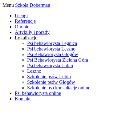
Menu
Szkoła Doberman
Usługi
Referencje
O mnie
Artykuły i porady
Lokalizacje
Psi behawiorysta Legnica
Psi behawiorysta Leszno
Psi Behawiorysta Głogów
Psi Behawiorysta Zielona Góra
Psi behawiorysta Lubin
Leszno
Szkolenie psów Lubin
Szkolenie psów Głogów
Szkolenie psa konsultacje online
Psi behawiorysta online
Kontakt