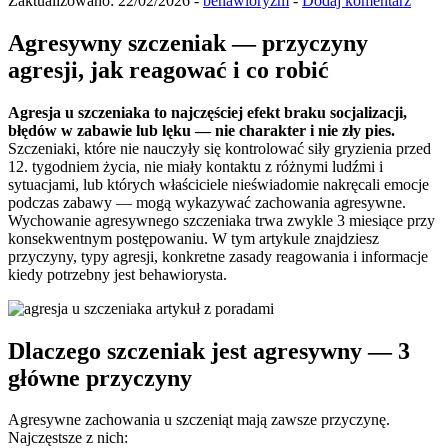
Zaktualizowano:
22/02/2026
-
behawioryzm
-
Dodaj komentarz
Agresywny szczeniak — przyczyny
agresji, jak reagować i co robić
Agresja u szczeniaka to najczęściej efekt braku socjalizacji,
błędów w zabawie lub lęku — nie charakter i nie zły pies.
Szczeniaki, które nie nauczyły się kontrolować siły gryzienia przed
12. tygodniem życia, nie miały kontaktu z różnymi ludźmi i
sytuacjami, lub których właściciele nieświadomie nakręcali emocje
podczas zabawy — mogą wykazywać zachowania agresywne.
Wychowanie agresywnego szczeniaka trwa zwykle 3 miesiące przy
konsekwentnym postępowaniu. W tym artykule znajdziesz
przyczyny, typy agresji, konkretne zasady reagowania i informacje
kiedy potrzebny jest behawiorysta.
Dlaczego szczeniak jest agresywny — 3
główne przyczyny
Agresywne zachowania u szczeniąt mają zawsze przyczynę.
Najczęstsze z nich: