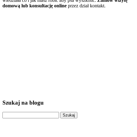
wiedziała co i jak masz robić aby psa wyszkolić.
Zamów wizytę
domową lub konsultację online
przez dział kontakt.
Szukaj na blogu