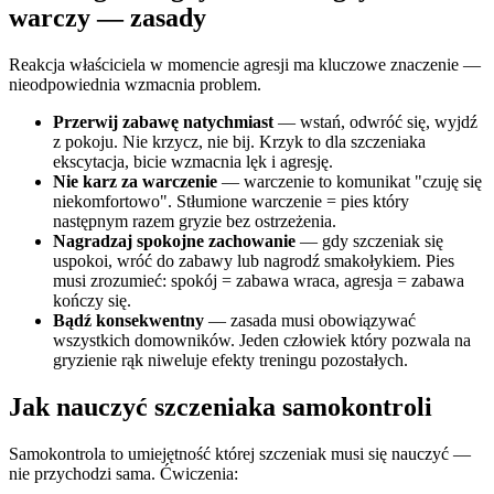
warczy — zasady
Reakcja właściciela w momencie agresji ma kluczowe znaczenie —
nieodpowiednia wzmacnia problem.
Przerwij zabawę natychmiast
— wstań, odwróć się, wyjdź
z pokoju. Nie krzycz, nie bij. Krzyk to dla szczeniaka
ekscytacja, bicie wzmacnia lęk i agresję.
Nie karz za warczenie
— warczenie to komunikat "czuję się
niekomfortowo". Stłumione warczenie = pies który
następnym razem gryzie bez ostrzeżenia.
Nagradzaj spokojne zachowanie
— gdy szczeniak się
uspokoi, wróć do zabawy lub nagrodź smakołykiem. Pies
musi zrozumieć: spokój = zabawa wraca, agresja = zabawa
kończy się.
Bądź konsekwentny
— zasada musi obowiązywać
wszystkich domowników. Jeden człowiek który pozwala na
gryzienie rąk niweluje efekty treningu pozostałych.
Jak nauczyć szczeniaka samokontroli
Samokontrola to umiejętność której szczeniak musi się nauczyć —
nie przychodzi sama. Ćwiczenia: