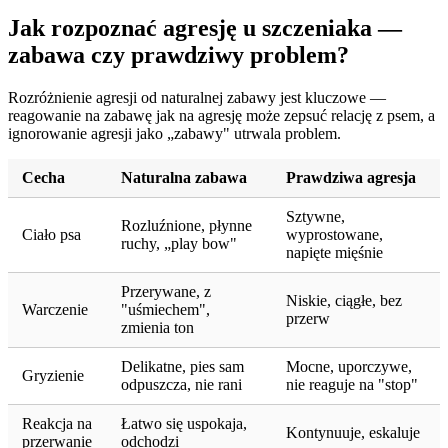
Jak rozpoznać agresję u szczeniaka —
zabawa czy prawdziwy problem?
Rozróżnienie agresji od naturalnej zabawy jest kluczowe —
reagowanie na zabawę jak na agresję może zepsuć relację z psem, a
ignorowanie agresji jako „zabawy" utrwala problem.
Cecha
Naturalna zabawa
Prawdziwa agresja
Sztywne,
Rozluźnione, płynne
Ciało psa
wyprostowane,
ruchy, „play bow"
napięte mięśnie
Przerywane, z
Niskie, ciągłe, bez
Warczenie
"uśmiechem",
przerw
zmienia ton
Delikatne, pies sam
Mocne, uporczywe,
Gryzienie
odpuszcza, nie rani
nie reaguje na "stop"
Reakcja na
Łatwo się uspokaja,
Kontynuuje, eskaluje
przerwanie
odchodzi