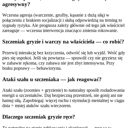
agresywny?
Wczesna agresja (warczenie, groźby, kąsanie z dużą siłą) w
połączeniu z brakiem socjalizacji i słabą odpowiedzią na trening to
sygnały ryzyka. Ale prognoza zależy głównie od tego jak właściciel
zareaguje — wczesna interwencja znacząco zmienia rokowanie.
Szczeniak gryzie i warczy na właściciela — co robić?
Przerwij interakcję bez krzyczenia, odwróć się lub wyjdź. Wróć gdy
pies się uspokoi. Jeśli się powtarza — sprawdź czy nie gryziesz się
w zabawie rękoma, czy zabawa nie jest zbyt intensywna. Przy
braku poprawy — behawiorysta.
Ataki szału u szczeniaka — jak reagować?
Ataki szału (zoomies + gryzienie) to naturalny sposób rozładowania
energii u szczeniaków. Daj bezpieczną przestrzeń, nie gonij ani nie
hamuj siłą. Zapobiegaj: więcej ruchu i stymulacji mentalnej w ciągu
dnia = mniej ataków szału wieczorem.
Dlaczego szczeniak gryzie ręce?
To naturalne na etapie zębkowania i eksploracji — ręce są w