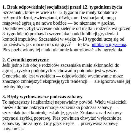
1. Brak odpowiedniej socjalizacji przed 12. tygodniem życia
Szczeniaki, które w wieku 6–12 tygodni nie miały kontaktu z
różnymi ludźmi, zwierzętami, dźwiękami i sytuacjami, mogą
reagować agresją na nowe bodźce — bo nieznane = groźne.
Dodatkowo, zbyt wczesne oddzielenie od matki i rodzeństwa (przed
8. tygodniem) pozbawia szczeniaka nauki inhibicji gryzienia i
kontroli impulsów. Szczeniaki w wieku 8–10 tygodni uczą się od
rodzeństwa, jak mocno można gryźć — to tzw.
inhibicja gryzienia
.
Pies pozbawiony tej nauki nie umie kontrolować siły ugryzienia.
2. Czynniki genetyczne
Jeśli jedno lub oboje rodziców szczeniaka miało skłonności do
agresji, ryzyko podobnych zachowań u potomka jest wyższe.
Genetyka nie jest wyrokiem — odpowiednie wychowanie może
znacząco zmniejszyć ekspresję tych tendencji — ale ignorowanie jej
byłoby błędem.
3. Błędy wychowawcze podczas zabawy
To najczęstszy i najbardziej naprawialny powód. Wielu właścicieli
nieświadomie nakręca emocje szczeniaka podczas zabawy —
szczeniak traci kontrolę, eskaluje, gryzie. Zmiana zasad zabawy
przynosi szybką poprawę. Pies powinien chwytać wyłącznie za
zabawkę, nie za ręce. Gdy gryzie ręce — przerywasz zabawę
natychmiast.