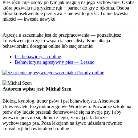
Pies różnicuje osoby po tym jak reagują na jego zachowanie. Osoba
która pozwala na gryzienie rąk = partner do gry z rękoma. Osoba
która konsekwentnie przerywa = nie warto gryźć. To nie kwestia
miłości — kwestia nawyku.
Agresja u szczeniaka jest do przepracowania — potrzebujesz
konsekwencji i często wsparcia specjalisty. Konsultacja
behawioralna dostępna online lub stacjonarnie:
Psi behawiorysta online
Behawiorysta agresywny pies — Leszno
Autorem wpisu jest: Michał Szen
Biolog, kynolog, trener psów i psi behawiorysta. Absolwent
Uniwersytetu Przyrodniczego we Wrocławiu. Prowadzę szkolenia
psów aby ludzie przestali denerwować się na swoje psy i aby
wreszcie poczuli się dumni z tego, że mają tak dobrze
wychowanego psa. Poza lekcjami na żywo udzielam również
konsultacji behawioralnych online.