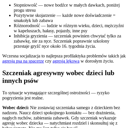
Stopniowość — nowe bodźce w małych dawkach, poniżej
progu stresu
Pozytywne skojarzenie — każde nowe doświadczenie =
smakołyk lub zabawa
Różnorodność — ludzie w różnym wieku, dzieci, mężczyźni
w kapeluszach, hałasy, pojazdy, inne psy
Inhibicja gryzienia — szczeniak powinien chwytać tylko za
zabawkę, nie za ręce. Szczeniak poprawnie szkolony
przestaje gryźć ręce około 16. tygodnia życia.
Wczesna socjalizacja to najlepsza profilaktyka problemów takich jak
agresja psa na spacerze
czy
agresja lękowa
w dorosłym życiu.
Szczeniak agresywny wobec dzieci lub
innych psów
To sytuacje wymagające szczególnej ostrożności — ryzyko
pogryzienia jest realne.
Wobec dzieci:
Nie zostawiaj szczeniaka samego z dzieckiem bez
nadzoru. Naucz dzieci spokojnego kontaktu — bez drażnienia,
nagłych ruchów, zabierania zabawek. Gdy szczeniak wykazuje
agresję wobec dziecka — natychmiast rozdziel i skonsultuj się z