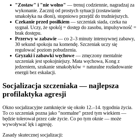
"Zostaw" i "nie wolno"
— trenuj codziennie, nagradzaj za
wykonanie. Zacznij od prostych sytuacji (zostawianie
smakołyka na dłoni), stopniowo przejdź do trudniejszych.
Czekanie przed posiłkiem
— szczeniak siada, czeka na
sygnał. Uczy, że spokój = dostęp do zasobu, impulsywność =
brak dostępu.
Przerwy w zabawie
— co 2–3 minuty intensywnej zabawy,
30 sekund spokoju na komendę. Szczeniak uczy się
regulować poziom pobudzenia.
Gryzaki i zabawki węchowe
— zmęczony mentalnie
szczeniak jest spokojniejszy. Mata węchowa, Kong z
jedzeniem, szukanie smakołyków = naturalne rozładowanie
energii bez eskalacji.
Socjalizacja szczeniaka — najlepsza
profilaktyka agresji
Okno socjalizacyjne zamknięcie się około 12.–14. tygodnia życia.
To co szczeniak pozna jako "normalne" przed tym wiekiem —
będzie tolerował przez całe życie. Co po tym oknie — może
wywoływać lęk i agresję.
Zasady skutecznej socjalizacji: