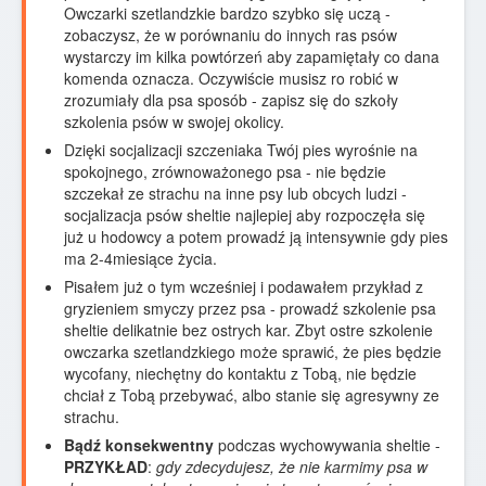
Owczarki szetlandzkie bardzo szybko się uczą -
zobaczysz, że w porównaniu do innych ras psów
wystarczy im kilka powtórzeń aby zapamiętały co dana
komenda oznacza. Oczywiście musisz ro robić w
zrozumiały dla psa sposób - zapisz się do szkoły
szkolenia psów w swojej okolicy.
Dzięki socjalizacji szczeniaka Twój pies wyrośnie na
spokojnego, zrównoważonego psa - nie będzie
szczekał ze strachu na inne psy lub obcych ludzi -
socjalizacja psów sheltie najlepiej aby rozpoczęła się
już u hodowcy a potem prowadź ją intensywnie gdy pies
ma 2-4miesiące życia.
Pisałem już o tym wcześniej i podawałem przykład z
gryzieniem smyczy przez psa - prowadź szkolenie psa
sheltie delikatnie bez ostrych kar. Zbyt ostre szkolenie
owczarka szetlandzkiego może sprawić, że pies będzie
wycofany, niechętny do kontaktu z Tobą, nie będzie
chciał z Tobą przebywać, albo stanie się agresywny ze
strachu.
Bądź konsekwentny
podczas wychowywania sheltie -
PRZYKŁAD
:
gdy zdecydujesz, że nie karmimy psa w