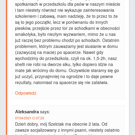
spotkaniach w przedszkolu dla psów w naszym mieście
i tam niestety również nie wykazuje zainteresowania
szkoleniem i zabawą, mam nadzieję, że to przez to że
są to jego początki, lecz w porównaniu do innych
piesków, przejście przez tor ze schodkami w obecności
smakołyka, było niezłym wyzwaniem, mimo że u nas
już raczej bez problemu chodzi po schodach. Ostatnim
problemem, którym zauważamy jest siusianie w domu
(zazwyczaj na macie) po spacerze. Nawet gdy
wychodzimy do przedszkola, czyli na ok. 1,5-2h, nasz
shelti nie robi na dworze siku, tylko dopiero idzie na
mate jak wrócimy do domu. Oczywiście staramy się go
już uczyć, przynajmniej na ogrodzie i to daje pewne
rezultaty, natomiast na spacerze się nie załatwia.
Odpowiedz
says:
Aleksandra
07/04/2021 O 07:23
Dzień dobry, mój Szelciak ma obecnie 2 lata. Od
zawsze socjalizowany z innymi psami, niestety ostatnio