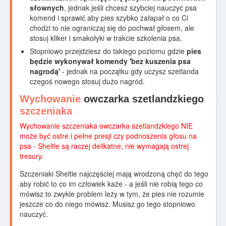
słownych
, jednak jeśli chcesz szybciej nauczyć psa
komend i sprawić aby pies szybko załapał o co Ci
chodzi to nie ograniczaj się do pochwał głosem, ale
stosuj kliker i smakołyki w trakcie szkolenia psa.
Stopniowo przejdziesz do takiego poziomu gdzie
pies
będzie wykonywał komendy 'bez kuszenia psa
nagrodą'
- jednak na początku gdy uczysz szetlanda
czegoś nowego stosuj dużo nagród.
Wychowanie
owczarka szetlandzkiego
szczeniaka
Wychowanie szczeniaka owczarka szetlandzkiego NIE
może być ostre i pełne presji czy podnoszenia głosu na
psa - Sheltie są raczej delikatne, nie wymagają ostrej
tresury.
Szczeniaki Sheltie najczęściej mają wrodzoną chęć do tego
aby robić to co im człowiek każe - a jeśli nie robią tego co
mówisz to zwykle problem leży w tym, że pies nie rozumie
jeszcze co do niego mówisz. Musisz go tego stopniowo
nauczyć.