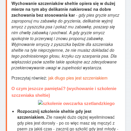
Wychowanie szczeniaków sheltie opiera się w dużej
mierze na tym aby delikatnie nakierować na dobre
zachowania bez stosowania kar
-
gdy pies gryzie smycz
zaproponuj mu zabawkę do gryzienia, delikatnie wyjmij
smycz z pyszczka psa i pokaż mu zabawkę, poszarp się
nim chwilę zabawką i pochwal. A gdy gryzie smycz
spokojnie to przerywaj i znowu proponuj zabawkę.
Wyjmowanie smyczy z pyszczka będzie dla szczeniaka
sheltie na tyle nieprzyjemne, że nie musisz dokładać do
tego podniosionego głosu, krzyku czy szarpania psa. Dla
większości psów szeltie takie spokojne acz zdecydowane
przekierowywanie uwagi w zupełności wystarcza.
Przeczytaj również:
jak długo pies jest szczeniakiem
O czym jeszcze pamiętać? (wychowanie i szkolenie
szczeniaka sheltie)
Rozpocznij szkolenie sheltie gdy jest
szczeniakiem.
Złe nawyki dużo ciężej wyeliminować
gdy pies jest dorosły - po co więc masz się męczyć z
psem za jakiś czas - zacznij go szkolić gdy jest młody -