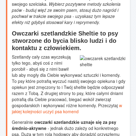
swojego szelciaka.
Wybierz pozytywne metody szkolenia
psów - buduj więź ze swoim psem, stosuj dużo nagród i
pochwał w trakcie swojego psa - uzyskasz tym lepsze
efekty niż gdybyś stosował kary i reprymendy.
Owczarki szetlandzkie Sheltie to psy
stworzone do bycia blisko ludzi i do
kontaktu z człowiekiem.
Szetlandy cały czas wyczekują
tylko tego, abyś coś z nimi
porobił - abyś się z nimi bawił
lub aby mogły dla Ciebie wykonywać sztuczki i komendy.
To psy które potrafią wyczuć nastój swojego opiekuna i gdy
opiekun jest zmęczony to i Twój sheltie będzie odpoczywał
razem z Tobą. Z drugiej strony to psy, które całymi dniami
potrafią dla Ciebie pracować, biegać wokół zwierząt
gospodarskich i wykonywać różne komendy. Przeczytaj
w
jakiej kolejności uczyć psa komend
Generalnie
owczarki szetlandzkie uznaje się za psy
średnio-aktywne
- jednak dużo zależy od konkretnego
psa. Duża w tym rola hodowcy aby doradzić przyszłemu