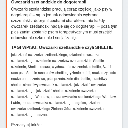
Owczarki szetlandzkie do dogoterapii
Owczarki szetlandzkie pracują coraz częściej jako psy w
dogoterapii – są to jednak odpowiednio wybrane
szczeniaki z dobrymi cechami charakteru, nie każdy
owczarek szetlandzki nadaje się do dogoterapii – poza tym
pies zanim zostanie psem terapeutycznym musi przejść
odpowiednie szkolenie i socjalizację.
TAGI WPISU: Owczarki szetlandzkie czyli SHELTIE
jak szkolić owczarka szetlandzkiego, szkolenie owczarka
szetlandzkiego, szkolenie owczarków szetlandzkich, Sheltie
szkolenie, Sheltie tresura, wychowanie szczeniaka sheltie, Szelti
rasa psa, Sheltie rasa psów, sheltie gryzienie mebli, nauka czystości,
nauka posłuszeństwa, psie przedszkole dla sheltie, strachliwy
sheltie, strachliwy owczarek szetlandzki, jak szkolić owczarka
szetlandzkiego, jak szkolić sheltie, szkolenie owczarka
szetlandzkiego Wrocław, tresura owczarka szetlandzkiego Wrocław,
Lubin, tresura owczarka szetlandzkiego Legnica, szkolenie
owczarka szetlandzkiego Zielona Góra, szkolenie owczarka
szetlandzkiego Leszno.
Przeczytaj także: