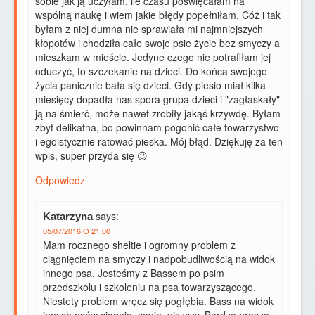
sobie jak ją uczyłam, ile czasu poświęcałam na
wspólną naukę i wiem jakie błędy popełniłam. Cóż i tak
byłam z niej dumna nie sprawiała mi najmniejszych
kłopotów i chodziła całe swoje psie życie bez smyczy a
mieszkam w mieście. Jedyne czego nie potrafiłam jej
oduczyć, to szczekanie na dzieci. Do końca swojego
życia panicznie bała się dzieci. Gdy piesio miał kilka
miesięcy dopadła nas spora grupa dzieci i "zagłaskały"
ją na śmierć, może nawet zrobiły jakąś krzywdę. Byłam
zbyt delikatna, bo powinnam pogonić całe towarzystwo
i egoistycznie ratować pieska. Mój błąd. Dziękuję za ten
wpis, super przyda się 😉
Odpowiedz
says:
Katarzyna
05/07/2016 O 21:00
Mam rocznego sheltie i ogromny problem z
ciągnięciem na smyczy i nadpobudliwością na widok
innego psa. Jesteśmy z Bassem po psim
przedszkolu i szkoleniu na psa towarzyszącego.
Niestety problem wręcz się pogłębia. Bass na widok