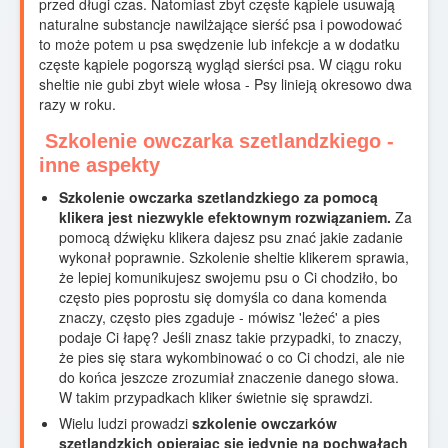
przed długi czas. Natomiast zbyt częste kąpiele usuwają
naturalne substancje nawilżające sierść psa i powodować
to może potem u psa swędzenie lub infekcje a w dodatku
częste kąpiele pogorszą wygląd sierści psa. W ciągu roku
sheltie nie gubi zbyt wiele włosa - Psy linieją okresowo dwa
razy w roku.
Szkolenie owczarka szetlandzkiego -
inne aspekty
Szkolenie owczarka szetlandzkiego za pomocą
klikera jest niezwykle efektownym rozwiązaniem.
Za
pomocą dźwięku klikera dajesz psu znać jakie zadanie
wykonał poprawnie. Szkolenie sheltie klikerem sprawia,
że lepiej komunikujesz swojemu psu o Ci chodziło, bo
często pies poprostu się domyśla co dana komenda
znaczy, często pies zgaduje - mówisz 'leżeć' a pies
podaje Ci łapę? Jeśli znasz takie przypadki, to znaczy,
że pies się stara wykombinować o co Ci chodzi, ale nie
do końca jeszcze zrozumiał znaczenie danego słowa.
W takim przypadkach kliker świetnie się sprawdzi.
Wielu ludzi prowadzi
szkolenie owczarków
szetlandzkich opierając się jedynie na pochwałach