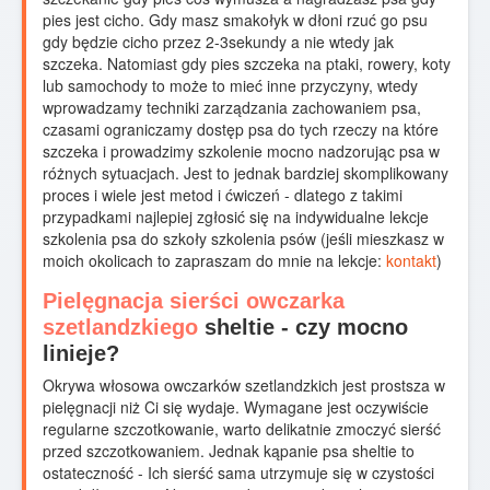
pies jest cicho. Gdy masz smakołyk w dłoni rzuć go psu
gdy będzie cicho przez 2-3sekundy a nie wtedy jak
szczeka. Natomiast gdy pies szczeka na ptaki, rowery, koty
lub samochody to może to mieć inne przyczyny, wtedy
wprowadzamy techniki zarządzania zachowaniem psa,
czasami ograniczamy dostęp psa do tych rzeczy na które
szczeka i prowadzimy szkolenie mocno nadzorując psa w
różnych sytuacjach. Jest to jednak bardziej skomplikowany
proces i wiele jest metod i ćwiczeń - dlatego z takimi
przypadkami najlepiej zgłosić się na indywidualne lekcje
szkolenia psa do szkoły szkolenia psów (jeśli mieszkasz w
moich okolicach to zapraszam do mnie na lekcje:
kontakt
)
Pielęgnacja sierści owczarka
szetlandzkiego
sheltie - czy mocno
linieje?
Okrywa włosowa owczarków szetlandzkich jest prostsza w
pielęgnacji niż Ci się wydaje. Wymagane jest oczywiście
regularne szczotkowanie, warto delikatnie zmoczyć sierść
przed szczotkowaniem. Jednak kąpanie psa sheltie to
ostateczność - Ich sierść sama utrzymuje się w czystości