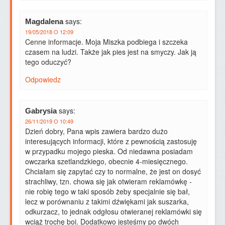
says:
Magdalena
19/05/2018 O 12:09
Cenne informacje. Moja Miszka podbiega i szczeka
czasem na ludzi. Także jak pies jest na smyczy. Jak ją
tego oduczyć?
Odpowiedz
says:
Gabrysia
26/11/2019 O 10:49
Dzień dobry, Pana wpis zawiera bardzo dużo
interesujących informacji, które z pewnością zastosuję
w przypadku mojego pieska. Od niedawna posiadam
owczarka szetlandzkiego, obecnie 4-miesięcznego.
Chciałam się zapytać czy to normalne, że jest on dosyć
strachliwy, tzn. chowa się jak otwieram reklamówkę -
nie robię tego w taki sposób żeby specjalnie się bał,
lecz w porównaniu z takimi dźwiękami jak suszarka,
odkurzacz, to jednak odgłosu otwieranej reklamówki się
wciąż trochę boi. Dodatkowo jesteśmy po dwóch