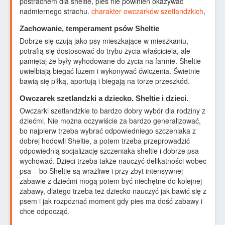
postrachem dla sheltie, pies nie powinien okazywać
nadmiernego strachu.
charakter owczarków szetlandzkich
,
Zachowanie, temperament psów Sheltie
Dobrze się czują jako psy mieszkające w mieszkaniu,
potrafią się dostosować do trybu życia właściciela, ale
pamiętaj że były wyhodowane do życia na farmie. Sheltie
uwielbiają biegać luzem i wykonywać ćwiczenia. Świetnie
bawią się piłką, aportują i biegają na torze przeszkód.
Owczarek szetlandzki a dziecko. Sheltie i dzieci.
Owczarki szetlandzkie to bardzo dobry wybór dla rodziny z
dziećmi. Nie można oczywiście za bardzo generalizować,
bo najpierw trzeba wybrać odpowiedniego szczeniaka z
dobrej hodowli Sheltie, a potem trzeba przeprowadzić
odpowiednią socjalizację szczeniaka sheltie i dobrze psa
wychować. Dzieci trzeba także nauczyć delikatności wobec
psa – bo Sheltie są wrażliwe i przy zbyt intensywnej
zabawie z dziećmi mogą potem być niechętne do kolejnej
zabawy, dlatego trzeba też dziecko nauczyć jak bawić się z
psem i jak rozpoznać moment gdy pies ma dość zabawy i
chce odpocząć.