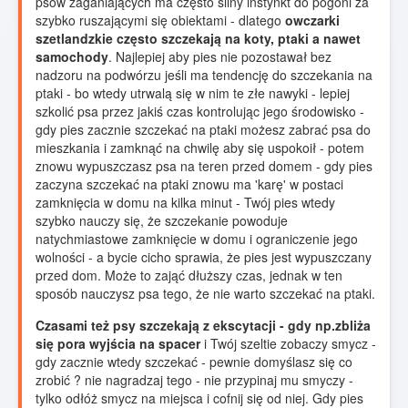
psów zaganiających ma często silny instynkt do pogoni za
szybko ruszającymi się obiektami - dlatego
owczarki
szetlandzkie często szczekają na koty, ptaki a nawet
samochody
. Najlepiej aby pies nie pozostawał bez
nadzoru na podwórzu jeśli ma tendencję do szczekania na
ptaki - bo wtedy utrwalą się w nim te złe nawyki - lepiej
szkolić psa przez jakiś czas kontrolując jego środowisko -
gdy pies zacznie szczekać na ptaki możesz zabrać psa do
mieszkania i zamknąć na chwilę aby się uspokoił - potem
znowu wypuszczasz psa na teren przed domem - gdy pies
zaczyna szczekać na ptaki znowu ma 'karę' w postaci
zamknięcia w domu na kilka minut - Twój pies wtedy
szybko nauczy się, że szczekanie powoduje
natychmiastowe zamknięcie w domu i ograniczenie jego
wolności - a bycie cicho sprawia, że pies jest wypuszczany
przed dom. Może to zająć dłuższy czas, jednak w ten
sposób nauczysz psa tego, że nie warto szczekać na ptaki.
Czasami też psy szczekają z ekscytacji - gdy np.zbliża
się pora wyjścia na spacer
i Twój szeltie zobaczy smycz -
gdy zacznie wtedy szczekać - pewnie domyślasz się co
zrobić ? nie nagradzaj tego - nie przypinaj mu smyczy -
tylko odłóż smycz na miejsca i cofnij się od niej. Gdy pies