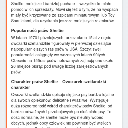
Sheltie, mniejsze i bardziej puchate – wszystko to miało
pomóc w ich sprzedaży. Mówi się też o tym, że na wyspach
miały być krzyżowane ze szpicami miniaturowymi lub Toy
Spanielami, dla uzyskania jeszcze mniejszych rozmiarów.
Popularność psów Sheltie
W latach 1970 i późniejszych, przez około 15lat z rzędu
owczarki szetlandzkie figurowały w pierwszej dziesiątce
najpopularniejszych ras psów w USA. Szczyt swej
popularności osiągnęły we wczesnych latach 90tych.
Obecnie na 155raz psów notowanych zajmują one około
20 miejsce biorąc pod uwagę liczbę zarejestrowanych
psów.
Charakter psów Sheltie – Owczarek szetlandzki
charakter
Owczarki szetlandzkie opisuje się jako psy bardzo lojalne
dla swoich opiekunów, delikatne i wrażliwe. Występuje
duża różnorodność wśród charakterów psów Sheltie, od
bardzo odważnych i przebojowych po nieśmiałe psy. To
dość normalne, że sheltie może być nieufny wobec
obcych, jednak obcy człowiek nie powinien być wielkich