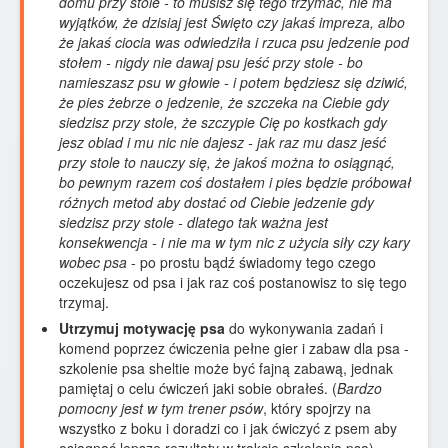
domu przy stole - to musisz się tego trzymać, nie ma
wyjątków, że dzisiaj jest Święto czy jakaś impreza, albo
że jakaś ciocia was odwiedziła i rzuca psu jedzenie pod
stołem - nigdy nie dawaj psu jeść przy stole - bo
namieszasz psu w głowie - i potem będziesz się dziwić,
że pies żebrze o jedzenie, że szczeka na Ciebie gdy
siedzisz przy stole, że szczypie Cię po kostkach gdy
jesz obiad i mu nic nie dajesz - jak raz mu dasz jeść
przy stole to nauczy się, że jakoś można to osiągnąć,
bo pewnym razem coś dostałem i pies będzie próbował
różnych metod aby dostać od Ciebie jedzenie gdy
siedzisz przy stole - dlatego tak ważna jest
konsekwencja - i nie ma w tym nic z użycia siły czy kary
wobec psa
- po prostu bądź świadomy tego czego
oczekujesz od psa i jak raz coś postanowisz to się tego
trzymaj.
Utrzymuj motywację psa
do wykonywania zadań i
komend poprzez ćwiczenia pełne gier i zabaw dla psa -
szkolenie psa sheltie może być fajną zabawą, jednak
pamiętaj o celu ćwiczeń jaki sobie obrałeś. (
Bardzo
pomocny jest w tym trener psów
, który spojrzy na
wszystko z boku i doradzi co i jak ćwiczyć z psem aby