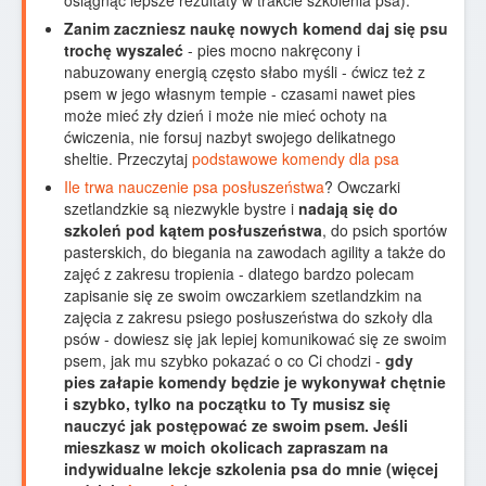
osiągnąć lepsze rezultaty w trakcie szkolenia psa).
Zanim zaczniesz naukę nowych komend daj się psu
trochę wyszaleć
- pies mocno nakręcony i
nabuzowany energią często słabo myśli - ćwicz też z
psem w jego własnym tempie - czasami nawet pies
może mieć zły dzień i może nie mieć ochoty na
ćwiczenia, nie forsuj nazbyt swojego delikatnego
sheltie. Przeczytaj
podstawowe komendy dla psa
Ile trwa nauczenie psa posłuszeństwa
? Owczarki
szetlandzkie są niezwykle bystre i
nadają się do
szkoleń pod kątem posłuszeństwa
, do psich sportów
pasterskich, do biegania na zawodach agility a także do
zajęć z zakresu tropienia - dlatego bardzo polecam
zapisanie się ze swoim owczarkiem szetlandzkim na
zajęcia z zakresu psiego posłuszeństwa do szkoły dla
psów - dowiesz się jak lepiej komunikować się ze swoim
psem, jak mu szybko pokazać o co Ci chodzi -
gdy
pies załapie komendy będzie je wykonywał chętnie
i szybko, tylko na początku to Ty musisz się
nauczyć jak postępować ze swoim psem. Jeśli
mieszkasz w moich okolicach zapraszam na
indywidualne lekcje szkolenia psa do mnie (więcej