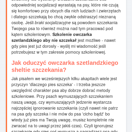
odpowiedniej socjalizacji wyrastają na psy, które nie czują
się komfortowo przy obcych dla nich ludziach i zwierzętach
i dlatego szczekają bo chcą zwykle odstraszyć nieznaną
osobę. Jeśli
braki socjalizacyjne
są powodem szczekania
Twojego psa to również można nad tym pracować pod
kątem szkoleniowym.
Szkolenie owczarka
szetlandzkiego aby nie szczekał
jest możliwe - nawet
gdy pies jest już dorosły - wyślij mi wiadomość jeśli
potrzebujesz w tym zakresie pomocy szkoleniowej.
Jak oduczyć owczarka szetlandzkiego
sheltie szczekania?
Jak pisałem we wcześniejszych kilku akapitach wiele jest
przyczyn 'dlaczego pies szczeka' - i trzeba jeszcze
uwzględnić charakter psa aby dobrze dobrać metody
szkoleniowe. Przy psach wymuszających szczekaniem
naszą uwagę, czy wymuszających jedzenie wystarcza
najczęściej ignorowanie szczekania (czyli nawet nie patrz
na psa gdy szczeka i nie mów do psa 'cicho bądź' bo
wtedy już pies ma Twoją uwagę, musisz kompletnie nie
zwracać na to uwagi przez jakiś czas). Czyli ignorujesz
szczekanie gdy pies coś wymusza a nagradzasz psa gdy