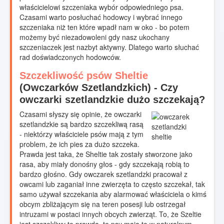
właścicielowi szczeniaka wybór odpowiedniego psa.
Czasami warto posłuchać hodowcy i wybrać innego
szczeniaka niż ten które wpadł nam w oko - bo potem
możemy być niezadowoleni gdy nasz ukochany
szczeniaczek jest nazbyt aktywny. Dlatego warto słuchać
rad doświadczonych hodowców.
Szczekliwość psów Sheltie
(Owczarków Szetlandzkich) - Czy
owczarki szetlandzkie dużo szczekają?
Czasami słyszy się opinie, że owczarki
szetlandzkie są bardzo szczekliwą rasą
- niektórzy właściciele psów mają z tym
problem, że ich pies za dużo szczeka.
Prawda jest taka, że Sheltie tak zostały stworzone jako
rasa, aby miały donośny głos - gdy szczekają robią to
bardzo głośno. Gdy owczarek szetlandzki pracował z
owcami lub zaganiał inne zwierzęta to często szczekał, tak
samo używał szczekania aby alarmować właściciela o kimś
obcym zbliżającym się na teren posesji lub ostrzegał
intruzami w postaci innych obcych zwierząt. To, że Szeltie