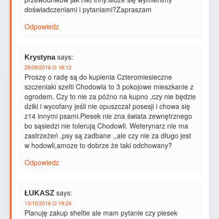
doświadczeniami i pytaniami?Zapraszam
Odpowiedz
says:
Krystyna
28/09/2016 O 18:12
Proszę o radę są do kupienia Czteromiesieczne
szczeniaki szelti Chodowla to 3 pokojowe mieszkanie z
ogrodem. Czy to nie za późno na kupno ,czy nie będzie
dziki i wycofany jeśli nie opuszczał posesji i chowa się
z14 innymi psami.Piesek nie zna świata zewnętrznego
bo sąsiedzi nie tolerują Chodowli. Weterynarz nie ma
zastrzeżeń ,psy są zadbane ,,ale czy nie za długo jest
w hodowli,amoze to dobrze że taki odchowany?
Odpowiedz
says:
ŁUKASZ
13/10/2016 O 19:24
Planuję zakup sheltie ale mam pytanie czy piesek