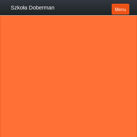
Szkoła Doberman
Menu
Usługi
Referencje
O mnie
Artykuły i porady
Lokalizacje
Psi behawiorysta online
Kontakt