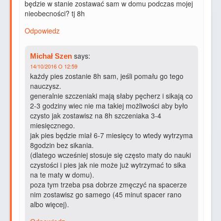
będzie w stanie zostawać sam w domu podczas mojej
nieobecności? tj 8h
Odpowiedz
says:
Michał Szen
14/10/2016 O 12:59
każdy pies zostanie 8h sam, jeśli pomału go tego
nauczysz.
generalnie szczeniaki mają słaby pęcherz i sikają co
2-3 godziny wiec nie ma takiej możliwości aby było
czysto jak zostawisz na 8h szczeniaka 3-4
miesięcznego.
jak pies będzie miał 6-7 miesięcy to wtedy wytrzyma
8godzin bez sikania.
(dlatego wcześniej stosuje się często maty do nauki
czystości i pies jak nie może już wytrzymać to sika
na te maty w domu).
poza tym trzeba psa dobrze zmęczyć na spacerze
nim zostawisz go samego (45 minut spacer rano
albo więcej).