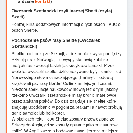
w dziale
kontakt
)
Owczarek Szetlandzki czyli inaczej Shelti (czytaj.
Szelti).
Poniżej kilka dodatkowych informacji o tych psach - ABC o
psach Sheltie.
Pochodzenie psów rasy Sheltie (Owczarek
Szetlandzki)
Sheltie pochodzą ze Szkocji, a dokładnie z wysp pomiędzy
Szkocją oraz Norwegią. Te wyspy stanowią kolebkę
małych ras zwierząt takich jak kucyk szetlandzki. Przez
wiele lat owczarki szetlandzkie nazywane były Tonnie – od
Norweskiego słowa oznaczającego „Farmę”. Hodowcy
krzyżowali psy rasy Border Collie z mniejszymi psami.
Niektóre spekulacje naukowców mówią też o tym, jakoby
rzekomo Owczarki szetlandzkie miały bronić małe owce
przez atakami ptaków. Do dziś znajduje się sheltie które
znajdują upodobanie w pogoni za ptakami a nawet próbują
gonić samolot lub helikopter.
W okolicach roku 1800 Sheltie zostały przewiezione ze
Szkocji do Anglii, gdzie zostały opisane jako ‘miniaturowe
collie’. W Anglii zaczęto hodować nawet jeszcze mniejsze