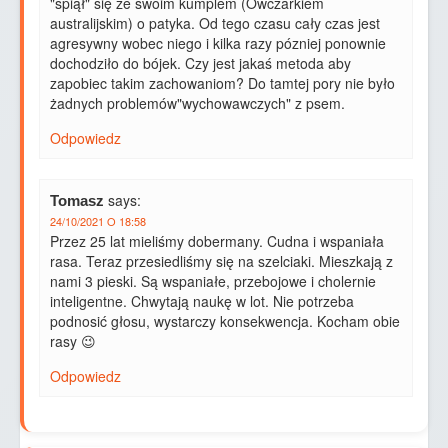
"spiął" się ze swoim kumplem (Owczarkiem
australijskim) o patyka. Od tego czasu cały czas jest
agresywny wobec niego i kilka razy pózniej ponownie
dochodziło do bójek. Czy jest jakaś metoda aby
zapobiec takim zachowaniom? Do tamtej pory nie było
żadnych problemów"wychowawczych" z psem.
Odpowiedz
says:
Tomasz
24/10/2021 O 18:58
Przez 25 lat mieliśmy dobermany. Cudna i wspaniała
rasa. Teraz przesiedliśmy się na szelciaki. Mieszkają z
nami 3 pieski. Są wspaniałe, przebojowe i cholernie
inteligentne. Chwytają naukę w lot. Nie potrzeba
podnosić głosu, wystarczy konsekwencja. Kocham obie
rasy 😉
Odpowiedz