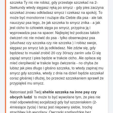
szczeka Ty nic nie robisz, gdy przestaje szczekać na 2-
3sekundy wtedy sięgasz ręką po smycz - gdy pies zaczyna
szczekać znowu odkładasz smycz i czekasz na spokój. To
może być monotonne i nużące dla Ciebie dla psa - ale tak
nauczysz psa tego, że jak szczeka to smycz znika - a jak
jest cicho to człowiek sięga po smycz, przypina ją i
wyprowadza psa na spacer. Najlepiej też podczas takich
ćwiczeń nic nie mówić do psa - tylko obserwujesz psa
(słuchasz czy szczeka czy nie szczeka ) i robisz swoje,
sięgasz po smycz lub ją odkładasz. Nie zdziw się, gdy
będziesz to musiał zrobić 20 czy 30razy zanim uda Ci się
zapiąć smycz i pies będzie w trakcie cicho. Ale opłaca się
mieć cierpliwość w trakcie tego ćwiczenia - no chyba że
lubisz jak pies długo i głośno szczeka, to wtedy zapinaj mu
smycz gdy szczeka, wtedy z dnia na dzień będzie szczekał
coraz głośniej i dłużej, bo przecież szczekaniem sprawił że
przypiąłeś mu smycz.
Natomiast jeśli Twój
sheltie szczeka na inne psy czy
obcych ludzi
to może to być wywołane tym, że pies nie
miał odpowiedniej socjalizacji gdy był szczeniakiem (2-
4miesiące życia) i teraz jest niepewny siebie, trochę
strachliwy lub wycofany. Owczarki szetlandzkie bez