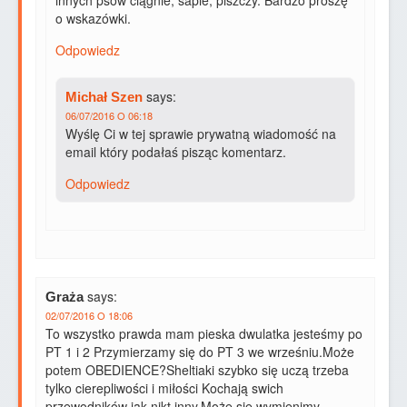
innych psów ciągnie, sapie, piszczy. Bardzo proszę
o wskazówki.
Odpowiedz
says:
Michał Szen
06/07/2016 O 06:18
Wyślę Ci w tej sprawie prywatną wiadomość na
email który podałaś pisząc komentarz.
Odpowiedz
says:
Graża
02/07/2016 O 18:06
To wszystko prawda mam pieska dwulatka jesteśmy po
PT 1 i 2 Przymierzamy się do PT 3 we wrześniu.Może
potem OBEDIENCE?Sheltiaki szybko się uczą trzeba
tylko cierepliwości i miłości Kochają swich
przewodników jak nikt inny.Może się wymienimy