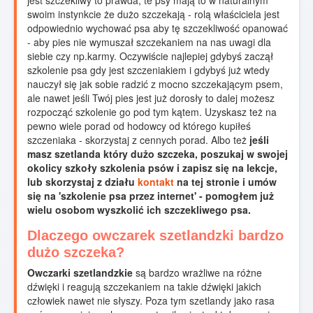
jest szczekliwy to prawda, te psy mają to w naturalnym
swoim instynkcie że dużo szczekają - rolą właściciela jest
odpowiednio wychować psa aby tę szczekliwość opanować
- aby pies nie wymuszał szczekaniem na nas uwagi dla
siebie czy np.karmy. Oczywiście najlepiej gdybyś zaczął
szkolenie psa gdy jest szczeniakiem i gdybyś już wtedy
nauczył się jak sobie radzić z mocno szczekającym psem,
ale nawet jeśli Twój pies jest już dorosły to dalej możesz
rozpocząć szkolenie go pod tym kątem. Uzyskasz też na
pewno wiele porad od hodowcy od którego kupiłeś
szczeniaka - skorzystaj z cennych porad. Albo też
jeśli
masz szetlanda który dużo szczeka, poszukaj w swojej
okolicy szkoły szkolenia psów i zapisz się na lekcje,
lub skorzystaj z działu
kontakt
na tej stronie i umów
się na 'szkolenie psa przez internet' - pomogłem już
wielu osobom wyszkolić ich szczekliwego psa.
Dlaczego owczarek szetlandzki bardzo
dużo szczeka?
Owczarki szetlandzkie
są bardzo wrażliwe na różne
dźwięki i reagują szczekaniem na takie dźwięki jakich
człowiek nawet nie słyszy. Poza tym szetlandy jako rasa