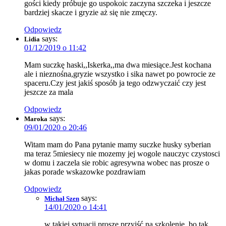
gości kiedy próbuje go uspokoic zaczyna szczeka i jeszcze
bardziej skacze i gryzie aż się nie zmęczy.
Odpowiedz
says:
Lidia
01/12/2019 o 11:42
Mam suczkę haski,,Iskerka,,ma dwa miesiące.Jest kochana
ale i nieznośna,gryzie wszystko i sika nawet po powrocie ze
spaceru.Czy jest jakiś sposób ja tego odzwyczaić czy jest
jeszcze za mala
Odpowiedz
says:
Maroka
09/01/2020 o 20:46
Witam mam do Pana pytanie mamy suczke husky syberian
ma teraz 5miesiecy nie mozemy jej wogole nauczyc czystosci
w domu i zaczela sie robic agresywna wobec nas prosze o
jakas porade wskazowke pozdrawiam
Odpowiedz
says:
Michał Szen
14/01/2020 o 14:41
w takiej sytuacji proszę przyjść na szkolenie, bo tak