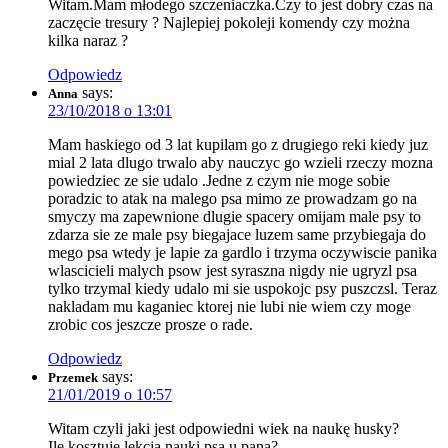
Witam.Mam młodego szczeniaczka.Czy to jest dobry czas na
zaczęcie tresury ? Najlepiej pokoleji komendy czy można
kilka naraz ?
Odpowiedz
says:
Anna
23/10/2018 o 13:01
Mam haskiego od 3 lat kupilam go z drugiego reki kiedy juz
mial 2 lata dlugo trwalo aby nauczyc go wzieli rzeczy mozna
powiedziec ze sie udalo .Jedne z czym nie moge sobie
poradzic to atak na malego psa mimo ze prowadzam go na
smyczy ma zapewnione dlugie spacery omijam male psy to
zdarza sie ze male psy biegajace luzem same przybiegaja do
mego psa wtedy je lapie za gardlo i trzyma oczywiscie panika
wlascicieli malych psow jest syraszna nigdy nie ugryzl psa
tylko trzymal kiedy udalo mi sie uspokojc psy puszczsl. Teraz
nakladam mu kaganiec ktorej nie lubi nie wiem czy moge
zrobic cos jeszcze prosze o rade.
Odpowiedz
says:
Przemek
21/01/2019 o 10:57
Witam czyli jaki jest odpowiedni wiek na naukę husky?
Ile kosztuje lekcja nauki psa u pana?