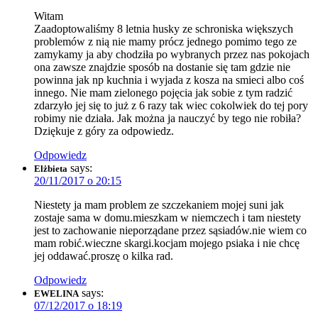
Witam
Zaadoptowaliśmy 8 letnia husky ze schroniska większych
problemów z nią nie mamy prócz jednego pomimo tego ze
zamykamy ja aby chodziła po wybranych przez nas pokojach
ona zawsze znajdzie sposób na dostanie się tam gdzie nie
powinna jak np kuchnia i wyjada z kosza na smieci albo coś
innego. Nie mam zielonego pojęcia jak sobie z tym radzić
zdarzyło jej się to już z 6 razy tak wiec cokolwiek do tej pory
robimy nie działa. Jak można ja nauczyć by tego nie robiła?
Dziękuje z góry za odpowiedz.
Odpowiedz
says:
Elżbieta
20/11/2017 o 20:15
Niestety ja mam problem ze szczekaniem mojej suni jak
zostaje sama w domu.mieszkam w niemczech i tam niestety
jest to zachowanie nieporządane przez sąsiadów.nie wiem co
mam robić.wieczne skargi.kocjam mojego psiaka i nie chcę
jej oddawać.proszę o kilka rad.
Odpowiedz
says:
EWELINA
07/12/2017 o 18:19