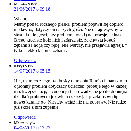
says:
Monika
21/06/2017 o 09:18
Witam,
Mamy ponad rocznego pieska, problem pojawił się dopiero
niedawno, dotyczy on naszych gości. Nie on agresywny w
stosunku do gości, bez problemu wejdą na posesję, jednak
Brego kręci się koło nich i zdarza się, że chwyta kogoś
zębami za nogę czy rękę. Nie warczy, nie przejawia agresji, ''
tylko" lekko klapnie zębami.
Odpowiedz
says:
Krzys
14/07/2017 o 05:15
Hej, mam rocznego psa husky o imieniu Rambo i mam z nim
ogromny problem dotyczacy ucieczek, probuje tego w kazdej
mozliwej sytuacji, a cudem jest sprowadzenie go do domu(na
dzialke) probowem juz wielu rzeczy jak przekupstwo itp
nawet karanie go. Niestety wciąż nie ma poprawy. Nie radze
juz skbie z nim zupełnie.
Odpowiedz
says:
Marta
04/08/2017 o 17:25