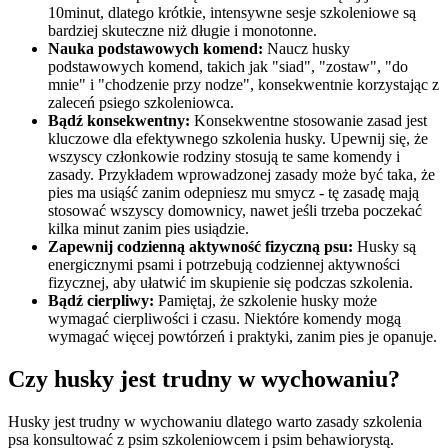
10minut, dlatego krótkie, intensywne sesje szkoleniowe są
bardziej skuteczne niż długie i monotonne.
Nauka podstawowych komend:
Naucz husky
podstawowych komend, takich jak "siad", "zostaw", "do
mnie" i "chodzenie przy nodze", konsekwentnie korzystając z
zaleceń psiego szkoleniowca.
Bądź konsekwentny:
Konsekwentne stosowanie zasad jest
kluczowe dla efektywnego szkolenia husky. Upewnij się, że
wszyscy członkowie rodziny stosują te same komendy i
zasady. Przykładem wprowadzonej zasady może być taka, że
pies ma usiąść zanim odepniesz mu smycz - tę zasadę mają
stosować wszyscy domownicy, nawet jeśli trzeba poczekać
kilka minut zanim pies usiądzie.
Zapewnij codzienną aktywność fizyczną psu:
Husky są
energicznymi psami i potrzebują codziennej aktywności
fizycznej, aby ułatwić im skupienie się podczas szkolenia.
Bądź cierpliwy:
Pamiętaj, że szkolenie husky może
wymagać cierpliwości i czasu. Niektóre komendy mogą
wymagać więcej powtórzeń i praktyki, zanim pies je opanuje.
Czy husky jest trudny w wychowaniu?
Husky jest trudny w wychowaniu dlatego warto zasady szkolenia
psa konsultować z psim szkoleniowcem i psim behawiorystą.