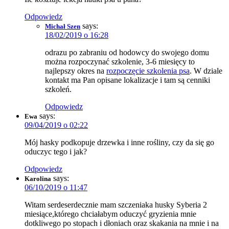
Odpowiedz
says:
Michał Szen
18/02/2019 o 16:28
odrazu po zabraniu od hodowcy do swojego domu
można rozpoczynać szkolenie, 3-6 miesięcy to
najlepszy okres na
rozpoczęcie szkolenia psa
. W dziale
kontakt ma Pan opisane lokalizacje i tam są cenniki
szkoleń.
Odpowiedz
says:
Ewa
09/04/2019 o 02:22
Mój hasky podkopuje drzewka i inne rośliny, czy da się go
oduczyc tego i jak?
Odpowiedz
says:
Karolina
06/10/2019 o 11:47
Witam serdeserdecznie mam szczeniaka husky Syberia 2
miesiące,którego chciałabym oduczyć gryzienia mnie
dotkliwego po stopach i dłoniach oraz skakania na mnie i na