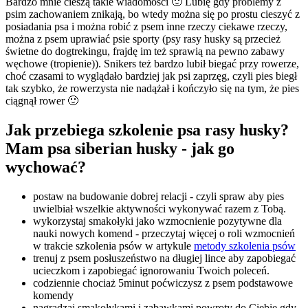
Bardzo mnie cieszą takie wiadomości 🙂 Lubię gdy problemy z
psim zachowaniem znikają, bo wtedy można się po prostu cieszyć z
posiadania psa i można robić z psem inne rzeczy ciekawe rzeczy,
można z psem uprawiać psie sporty (psy rasy husky są przecież
świetne do dogtrekingu, frajdę im też sprawią na pewno zabawy
węchowe (tropienie)). Snikers też bardzo lubił biegać przy rowerze,
choć czasami to wyglądało bardziej jak psi zaprzęg, czyli pies biegł
tak szybko, że rowerzysta nie nadążał i kończyło się na tym, że pies
ciągnął rower 🙂
Jak przebiega szkolenie psa rasy husky?
Mam psa siberian husky - jak go
wychować?
postaw na budowanie dobrej relacji - czyli spraw aby pies
uwielbiał wszelkie aktywności wykonywać razem z Tobą.
wykorzystaj smakołyki jako wzmocnienie pozytywne dla
nauki nowych komend - przeczytaj więcej o roli wzmocnień
w trakcie szkolenia psów w artykule
metody szkolenia psów
trenuj z psem posłuszeństwo na długiej lince aby zapobiegać
ucieczkom i zapobiegać ignorowaniu Twoich poleceń.
codziennie chociaż 5minut poćwiczysz z psem podstawowe
komendy
nagradzaj smakołykami i zabawkami powroty do Ciebie gdy