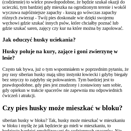
(codziennie) to wielce prawdopodobne, że będzie szukał okazji do
ucieczki, tym bardziej gdy mieszka na ogrodzonym terenie i wokół
wyczuwa najróżniejsze zapachy - kuszą go wówczas zapachy
różnych zwierząt - Twój pies doskonale wie dzięki swojemu
węchowi gdzie szukać innych psów, które chciałby poznać lub
gdzie szukać saren, zajęcy czy kur na które można by zapolować.
Jak oduczyć husky uciekania?
Husky poluje na kury, zające i goni zwierzynę w
lesie?
Często tak bywa, już o tym wspomniałem w poprzednim pytaniu, że
psy rasy siberian husky mają silny instynkt łowiecki i gdyby biegały
bez smyczy to zajęłyby się polowaniem. Tym bardziej jest to
prawdopodobne, gdy pies jest znudzony i zostawiony sam sobie,
gdy opiekun w trakcie spacerów nie zapewnia mu odpowiednich
ćwiczeń i atrakcji.
Czy pies husky może mieszkać w bloku?
siberian husky w bloku? Tak, husky może mieszkać w mieszkaniu
w bloku i myślę że jak będziecie go mieli w mieszkaniu, to
będziecie bardziej zmobilizowani do codziennych spacerów. Nie