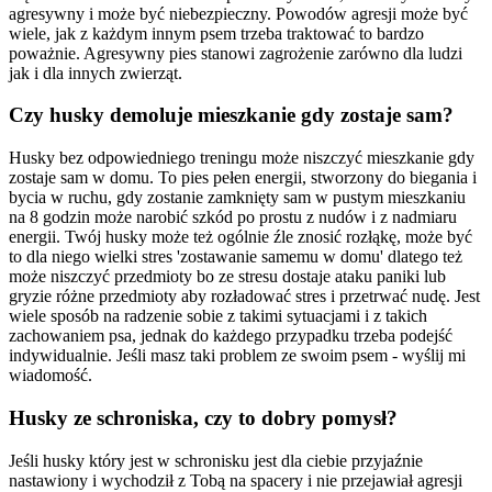
agresywny i może być niebezpieczny. Powodów agresji może być
wiele, jak z każdym innym psem trzeba traktować to bardzo
poważnie. Agresywny pies stanowi zagrożenie zarówno dla ludzi
jak i dla innych zwierząt.
Czy husky demoluje mieszkanie gdy zostaje sam?
Husky bez odpowiedniego treningu może niszczyć mieszkanie gdy
zostaje sam w domu. To pies pełen energii, stworzony do biegania i
bycia w ruchu, gdy zostanie zamknięty sam w pustym mieszkaniu
na 8 godzin może narobić szkód po prostu z nudów i z nadmiaru
energii. Twój husky może też ogólnie źle znosić rozłąkę, może być
to dla niego wielki stres 'zostawanie samemu w domu' dlatego też
może niszczyć przedmioty bo ze stresu dostaje ataku paniki lub
gryzie różne przedmioty aby rozładować stres i przetrwać nudę. Jest
wiele sposób na radzenie sobie z takimi sytuacjami i z takich
zachowaniem psa, jednak do każdego przypadku trzeba podejść
indywidualnie. Jeśli masz taki problem ze swoim psem - wyślij mi
wiadomość.
Husky ze schroniska, czy to dobry pomysł?
Jeśli husky który jest w schronisku jest dla ciebie przyjaźnie
nastawiony i wychodził z Tobą na spacery i nie przejawiał agresji