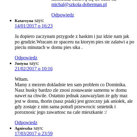
michal@szkola-doberman.pl
Odpowiedz
says:
Katarzyna
14/01/2017 o 16:23
Ja dopiero zaczynam przygode z haskim i juz idzie nam jak
po grudzie.Wracam ze spaceru na ktorym pies sie zalatwi a po
pieciu minutach w domu pies sika .
Odpowiedz
says:
Justyna
21/02/2017 o 10:16
Witam.
Mamy z mezem dokladnie ten sam problem co Dominika.
Nasz husky bardzo zle znosi zostawanie samemu w domu
nawet na chwile. Ostatnio jednak zauwazylam że gdy maz
jest w domu, thorin (nasz psiak) jest grzeczny jak aniołek, ale
gdy zostaje z nim sama potrafi przewrocic smietnik i
poroznosic jego zawartosc na cale mieszkanie :/
Odpowiedz
says:
Agnieszka
17/03/2017 o 23:59