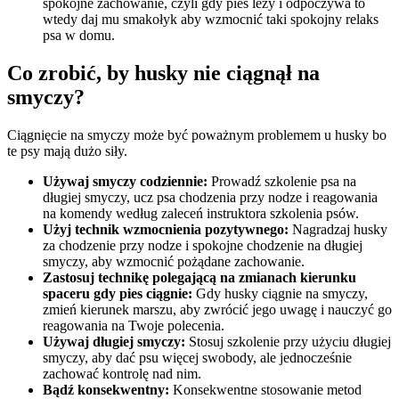
spokojne zachowanie, czyli gdy pies leży i odpoczywa to
wtedy daj mu smakołyk aby wzmocnić taki spokojny relaks
psa w domu.
Co zrobić, by husky nie ciągnął na
smyczy?
Ciągnięcie na smyczy może być poważnym problemem u husky bo
te psy mają dużo siły.
Używaj smyczy codziennie:
Prowadź szkolenie psa na
długiej smyczy, ucz psa chodzenia przy nodze i reagowania
na komendy według zaleceń instruktora szkolenia psów.
Użyj technik wzmocnienia pozytywnego:
Nagradzaj husky
za chodzenie przy nodze i spokojne chodzenie na długiej
smyczy, aby wzmocnić pożądane zachowanie.
Zastosuj technikę polegającą na zmianach kierunku
spaceru gdy pies ciągnie:
Gdy husky ciągnie na smyczy,
zmień kierunek marszu, aby zwrócić jego uwagę i nauczyć go
reagowania na Twoje polecenia.
Używaj długiej smyczy:
Stosuj szkolenie przy użyciu długiej
smyczy, aby dać psu więcej swobody, ale jednocześnie
zachować kontrolę nad nim.
Bądź konsekwentny:
Konsekwentne stosowanie metod