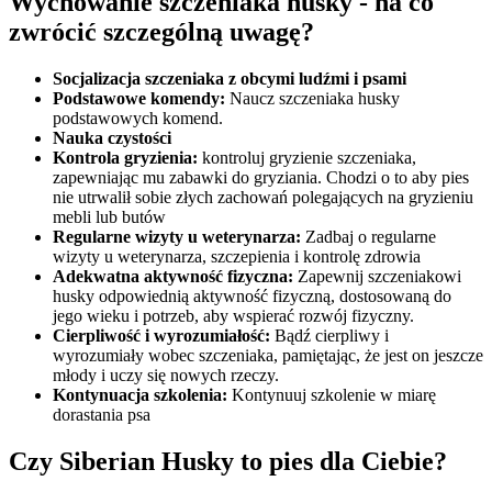
Wychowanie szczeniaka husky - na co
zwrócić szczególną uwagę?
Socjalizacja szczeniaka z obcymi ludźmi i psami
Podstawowe komendy:
Naucz szczeniaka husky
podstawowych komend.
Nauka czystości
Kontrola gryzienia:
kontroluj gryzienie szczeniaka,
zapewniając mu zabawki do gryziania. Chodzi o to aby pies
nie utrwalił sobie złych zachowań polegających na gryzieniu
mebli lub butów
Regularne wizyty u weterynarza:
Zadbaj o regularne
wizyty u weterynarza, szczepienia i kontrolę zdrowia
Adekwatna aktywność fizyczna:
Zapewnij szczeniakowi
husky odpowiednią aktywność fizyczną, dostosowaną do
jego wieku i potrzeb, aby wspierać rozwój fizyczny.
Cierpliwość i wyrozumiałość:
Bądź cierpliwy i
wyrozumiały wobec szczeniaka, pamiętając, że jest on jeszcze
młody i uczy się nowych rzeczy.
Kontynuacja szkolenia:
Kontynuuj szkolenie w miarę
dorastania psa
Czy Siberian Husky to pies dla Ciebie?