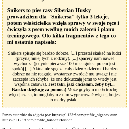
Snikers to pies rasy Siberian Husky -
prowadziłem dla "Snikersa" tylko 3 lekcje,
potem właścicielka wzięła sprawy w swoje ręce i
ćwiczyła z psem według moich zaleceń i planu
treningowego. Oto kilka fragmentów z tego co
mi ostatnio napisała:
Snikers spisuje się bardzo dobrze, [...] przestał skakać na ludzi
(przynajmniej tych z rodziny). [...] spacery nam nawet
wychodzą (jedynie pierwsze 100 m ciągnie a potem jest
spokój.[...] Aktualnie spędza cały dzień z dziećmi i bardzo
dobrze na nie reaguje, wystarczy zwrócić mu uwagę i nie
zaczepia ich (chyba, że one dokuczają jemu to wtedy jest
wspólna zabawa).
Jest taki, jaki chciałam, żeby był...
Bardzo dziękuję za pomoc:)
Może gdybym miała trochę
więcej czasu, to mogłabym z nim wypracować więcej, bo jest
to mądry psiak...
Prawo autorskie do zdjęcia psa: https://pl.123rf.com/profile_olgacov oraz
https://pl.123rf.com/profile_tortoon'>tortoon