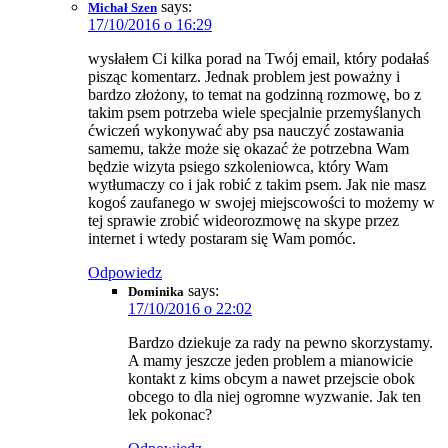
says:
Michał Szen
17/10/2016 o 16:29
wysłałem Ci kilka porad na Twój email, który podałaś
pisząc komentarz. Jednak problem jest poważny i
bardzo złożony, to temat na godzinną rozmowę, bo z
takim psem potrzeba wiele specjalnie przemyślanych
ćwiczeń wykonywać aby psa nauczyć zostawania
samemu, także może się okazać że potrzebna Wam
będzie wizyta psiego szkoleniowca, który Wam
wytłumaczy co i jak robić z takim psem. Jak nie masz
kogoś zaufanego w swojej miejscowości to możemy w
tej sprawie zrobić wideorozmowę na skype przez
internet i wtedy postaram się Wam pomóc.
Odpowiedz
says:
Dominika
17/10/2016 o 22:02
Bardzo dziekuje za rady na pewno skorzystamy.
A mamy jeszcze jeden problem a mianowicie
kontakt z kims obcym a nawet przejscie obok
obcego to dla niej ogromne wyzwanie. Jak ten
lek pokonac?