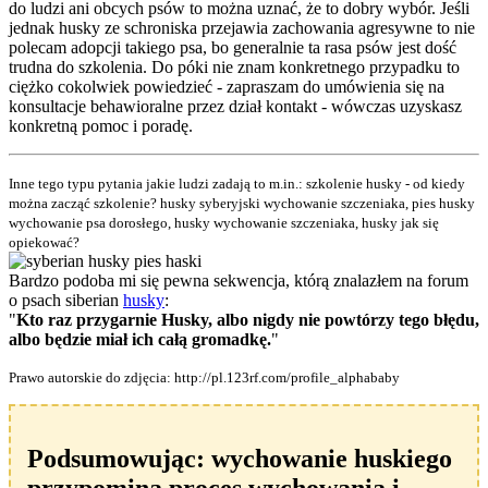
do ludzi ani obcych psów to można uznać, że to dobry wybór. Jeśli
jednak husky ze schroniska przejawia zachowania agresywne to nie
polecam adopcji takiego psa, bo generalnie ta rasa psów jest dość
trudna do szkolenia. Do póki nie znam konkretnego przypadku to
ciężko cokolwiek powiedzieć - zapraszam do umówienia się na
konsultacje behawioralne przez dział kontakt - wówczas uzyskasz
konkretną pomoc i poradę.
Inne tego typu pytania jakie ludzi zadają to m.in.: szkolenie husky - od kiedy
można zacząć szkolenie? husky syberyjski wychowanie szczeniaka, pies husky
wychowanie psa dorosłego, husky wychowanie szczeniaka, husky jak się
opiekować?
Bardzo podoba mi się pewna sekwencja, którą znalazłem na forum
o psach siberian
husky
:
"
Kto raz przygarnie Husky, albo nigdy nie powtórzy tego błędu,
albo będzie miał ich całą gromadkę.
"
Prawo autorskie do zdjęcia: http://pl.123rf.com/profile_alphababy
Podsumowując: wychowanie huskiego
przypomina proces wychowania i