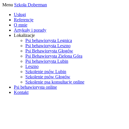
Menu
Szkoła Doberman
Usługi
Referencje
O mnie
Artykuły i porady
Lokalizacje
Psi behawiorysta Legnica
Psi behawiorysta Leszno
Psi Behawiorysta Głogów
Psi Behawiorysta Zielona Góra
Psi behawiorysta Lubin
Leszno
Szkolenie psów Lubin
Szkolenie psów Głogów
Szkolenie psa konsultacje online
Psi behawiorysta online
Kontakt