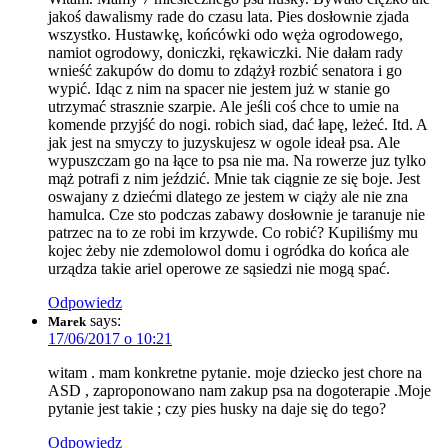
jakoś dawalismy rade do czasu lata. Pies dosłownie zjada
wszystko. Hustawkę, końcówki odo węża ogrodowego,
namiot ogrodowy, doniczki, rękawiczki. Nie dałam rady
wnieść zakupów do domu to zdążył rozbić senatora i go
wypić. Idąc z nim na spacer nie jestem już w stanie go
utrzymać strasznie szarpie. Ale jeśli coś chce to umie na
komende przyjść do nogi. robich siad, dać łapę, leżeć. Itd. A
jak jest na smyczy to juzyskujesz w ogole ideał psa. Ale
wypuszczam go na łące to psa nie ma. Na rowerze juz tylko
mąż potrafi z nim jeździć. Mnie tak ciągnie ze się boje. Jest
oswajany z dziećmi dlatego ze jestem w ciąży ale nie zna
hamulca. Cze sto podczas zabawy dosłownie je taranuje nie
patrzec na to ze robi im krzywde. Co robić? Kupiliśmy mu
kojec żeby nie zdemolowol domu i ogródka do końca ale
urządza takie ariel operowe ze sąsiedzi nie mogą spać.
Odpowiedz
says:
Marek
17/06/2017 o 10:21
witam . mam konkretne pytanie. moje dziecko jest chore na
ASD , zaproponowano nam zakup psa na dogoterapie .Moje
pytanie jest takie ; czy pies husky na daje się do tego?
Odpowiedz