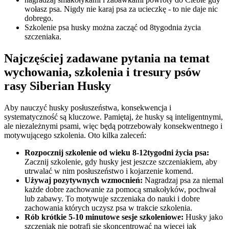
wołasz psa. Nigdy nie karaj psa za ucieczkę - to nie daje nic
dobrego.
Szkolenie psa husky można zacząć od 8tygodnia życia
szczeniaka.
Najczęściej zadawane pytania na temat
wychowania, szkolenia i tresury psów
rasy Siberian Husky
Aby nauczyć husky posłuszeństwa, konsekwencja i
systematyczność są kluczowe. Pamiętaj, że husky są inteligentnymi,
ale niezależnymi psami, więc będą potrzebowały konsekwentnego i
motywującego szkolenia. Oto kilka zaleceń:
Rozpocznij szkolenie od wieku 8-12tygodni życia psa:
Zacznij szkolenie, gdy husky jest jeszcze szczeniakiem, aby
utrwalać w nim posłuszeństwo i kojarzenie komend.
Używaj pozytywnych wzmocnień:
Nagradzaj psa za niemal
każde dobre zachowanie za pomocą smakołyków, pochwał
lub zabawy. To motywuje szczeniaka do nauki i dobre
zachowania których uczysz psa w trakcie szkolenia.
Rób krótkie 5-10 minutowe sesje szkoleniowe:
Husky jako
szczeniak nie potrafi się skoncentrować na więcej jak