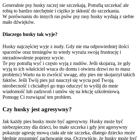
Generalnie psy husky raczej nie szczekają. Potrafią szczekać ale
robią to bardzo niechętnie i ciężko je skłonić do szczekania.
W porównaniu do innych ras psów psy rasy husky wydają z siebie
mało dźwięków.
Dlaczego husky tak wyje?
Husky najczęściej wyje z nudy. Gdy nie ma odpowiedniej ilości
spacerów oraz treningów to wtedy wyraża swoją frustrację i
niezadowolenie poprzez wycie.
Te psy potrafią wyć i często wyją z nudów. Jeśli skojarzą, że gdy
wyją to ich właściciel wraca do domu i otwiera drzwi no to masz
problem:) Warto na to zwrócić uwagę, aby pies nie skojarzył takich
faktów. Jeśli Twój pies już nauczył się wycia pod Twoją
nieobecność i chciałbyś go tego oduczyć to wyślij do mnie
wiadomość lub zadzwoń i umów się na lekcję szkoleniową.
Pomogę Ci rozwiązać ten problem.
Czy husky jest agresywny?
Jak każdy pies husky może być agresywny. Husky może być
niebezpieczny dla dzieci, bo mało szczeka i gdy jest agresywny
pokazuje agresję mową ciała ale nie szczeka, dlatego dziecko może
błędnie zrozumieć zachowanie psa. Oczywiście, że husky może być