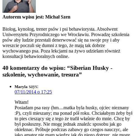
Autorem wpisu jest: Michał Szen
Biolog, kynolog, trener psów i psi behawiorysta. Absolwent
Uniwersytetu Przyrodniczego we Wrocławiu. Prowadzę szkolenia
psów aby ludzie przestali denerwować się na swoje psy i aby
wreszcie poczuli się dumni z tego, że mają tak dobrze
wychowanego psa. Poza lekcjami na żywo udzielam również
konsultacji behawioralnych online.
40 komentarzy do wpisu: “Siberian Husky -
szkolenie, wychowanie, tresura”
says:
Maryla
07/11/2014 o 17:25
Witam!
Posiadam psa rasy (hm....matka byla husky, ojciec nieznany
:P), czyli mieszany; ma ponad pół roku. Chciałabym żeby był
to pies cieszący się z tego że trafił właśnie do mnie. Chcę by
był posłuszny. Nie mogę jednak znaleźc sposobu jak go
okiełznac. Próbuje podczas zabawy go czegos nauczyc, ale
jako amator nie mam wiedzy jak do niego dotrzec, nie moge