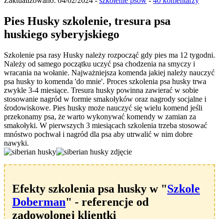
Zaktualizowano:
04/02/2024
-
szkolenie psów
-
40 komentarzy
Pies Husky szkolenie, tresura psa
huskiego syberyjskiego
Szkolenie psa rasy Husky należy rozpocząć gdy pies ma 12 tygodni.
Należy od samego początku uczyć psa chodzenia na smyczy i
wracania na wołanie. Najważniejsza komenda jakiej należy nauczyć
psa husky to komenda 'do mnie'. Proces szkolenia psa husky trwa
zwykle 3-4 miesiące. Tresura husky powinna zawierać w sobie
stosowanie nagród w formie smakołyków oraz nagrody socjalne i
środowiskowe. Pies husky może nauczyć się wielu komend jeśli
przekonamy psa, że warto wykonywać komendy w zamian za
smakołyki. W pierwszych 3 miesiącach szkolenia trzeba stosować
mnóstwo pochwał i nagród dla psa aby utrwalić w nim dobre
nawyki.
Efekty szkolenia psa husky w "
Szkole
Doberman
" - referencje od
zadowolonej klientki