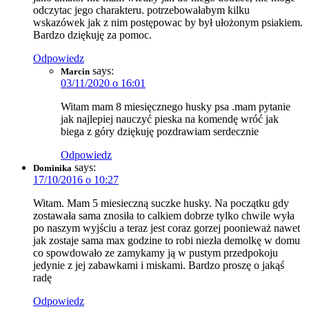
odczytac jego charakteru. potrzebowałabym kilku
wskazówek jak z nim postępowac by był ułożonym psiakiem.
Bardzo dziękuję za pomoc.
Odpowiedz
says:
Marcin
03/11/2020 o 16:01
Witam mam 8 miesięcznego husky psa .mam pytanie
jak najlepiej nauczyć pieska na komendę wróć jak
biega z góry dziękuję pozdrawiam serdecznie
Odpowiedz
says:
Dominika
17/10/2016 o 10:27
Witam. Mam 5 miesieczną suczke husky. Na początku gdy
zostawała sama znosiła to calkiem dobrze tylko chwile wyła
po naszym wyjściu a teraz jest coraz gorzej poonieważ nawet
jak zostaje sama max godzine to robi niezła demolkę w domu
co spowdowało ze zamykamy ją w pustym przedpokoju
jedynie z jej zabawkami i miskami. Bardzo proszę o jakąś
radę
Odpowiedz