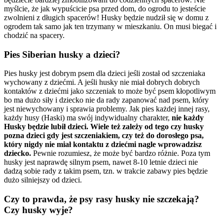
myślcie, że jak wypuścicie psa przed dom, do ogrodu to jesteście
zwolnieni z długich spacerów! Husky będzie nudził się w domu z
ogrodem tak samo jak ten trzymany w mieszkaniu. On musi biegać i
chodzić na spacery.
Pies Siberian husky a dzieci?
Pies husky jest dobrym psem dla dzieci jeśli został od szczeniaka
wychowany z dziećmi. A jeśli husky nie miał dobrych dobrych
kontaktów z dziećmi jako szczeniak to może być psem kłopotliwym
bo ma dużo siły i dziecko nie da rady zapanować nad psem, który
jest niewychowany i sprawia problemy. Jak pies każdej innej rasy,
każdy husy (Haski) ma swój indywidualny charakter,
nie każdy
Husky będzie lubił dzieci. Wiele też zależy od tego czy husky
pozna dzieci gdy jest szczeniakiem, czy też do dorosłego psa,
który nigdy nie miał kontaktu z dziećmi nagle wprowadzisz
dziecko.
Pewnie rozumiesz, że może być bardzo różnie. Poza tym
husky jest naprawdę silnym psem, nawet 8-10 letnie dzieci nie
dadzą sobie rady z takim psem, tzn. w trakcie zabawy pies będzie
dużo silniejszy od dzieci.
Czy to prawda, że psy rasy husky nie szczekają?
Czy husky wyje?