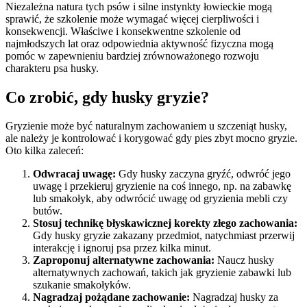
Niezależna natura tych psów i silne instynkty łowieckie mogą
sprawić, że szkolenie może wymagać więcej cierpliwości i
konsekwencji. Właściwe i konsekwentne szkolenie od
najmłodszych lat oraz odpowiednia aktywność fizyczna mogą
pomóc w zapewnieniu bardziej zrównoważonego rozwoju
charakteru psa husky.
Co zrobić, gdy husky gryzie?
Gryzienie może być naturalnym zachowaniem u szczeniąt husky,
ale należy je kontrolować i korygować gdy pies zbyt mocno gryzie.
Oto kilka zaleceń:
Odwracaj uwagę:
Gdy husky zaczyna gryźć, odwróć jego
uwagę i przekieruj gryzienie na coś innego, np. na zabawkę
lub smakołyk, aby odwrócić uwagę od gryzienia mebli czy
butów.
Stosuj technikę błyskawicznej korekty złego zachowania:
Gdy husky gryzie zakazany przedmiot, natychmiast przerwij
interakcję i ignoruj psa przez kilka minut.
Zaproponuj alternatywne zachowania:
Naucz husky
alternatywnych zachowań, takich jak gryzienie zabawki lub
szukanie smakołyków.
Nagradzaj pożądane zachowanie:
Nagradzaj husky za