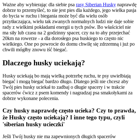
Ważne aby wybierając dla siebie psa
rasy Siberian Husky
naprawdę
dobrze to przemyśleć, to nie jest pies dla każdego, jego wielka pasja
do bycia w ruchu i biegania może być dla wielu osób
przytłaczająca, wielu tak zwanych normalnych ludzi nie daje sobie
rady z wielkimi pokładami energii u tych psów. Bo właściciel nie
ma siły lub czasu na 2 godzinny spacer, czy na to aby przejechać
20km na rowerze - a dla dorosłego psa huskiego to często nic
wielkiego. One po powrocie do domu chwilę się zdrzemną i już po
chwili mógłby znowu iść biegać.
Dlaczego husky uciekają?
Husky uciekają bo mają wielką potrzebę ruchu, te psy uwielbiają
biegać i mogą biegać bardzo długo. Dlatego jeśli nie chcesz aby
Twój pies husky uciekał to zadbaj o długie spacery i w trakcie
spacerów ćwicz z psem komendy i nagradzaj psa smakołykami za
dobrze wykonane polecenia.
Czy husky naprawdę często ucieka? Czy to prawda,
że Husky często uciekają? I inne tego typu, czyli
'siberian husky ucieczki'
Jeśli Twój husky nie ma zapewnionych długich spacerów