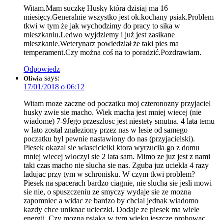
Witam.Mam suczkę Husky która dzisiaj ma 16
miesięcy.Generalnie wszystko jest ok.kochany psiak.Problem
tkwi w tym że jak wychodzimy do pracy to sika w
mieszkaniu.Ledwo wyjdziemy i już jest zasikane
mieszkanie.Weterynarz powiedział że taki pies ma
temperament.Czy można coś na to poradzić.Pozdrawiam.
Odpowiedz
says:
Oliwia
17/01/2018 o 06:12
Witam moze zaczne od poczatku moj czteronozny przyjaciel
husky zwie sie macho. Wiek macha jest mniej wiecej (nie
wiadome) 7-9Jego przeszlosc jest niestety smutna. 4 lata temu
w lato zostal znaleziony przez nas w lesie od samego
poczatku byl pewnie nastawiony do nas (przyjacielski).
Piesek okazal sie wlascicielki ktora wyrzucila go z domu
mniej wiecej wloczyl sie 2 lata sam. Mimo ze juz jest z nami
taki czas macho nie slucha sie nas. Zguba juz uciekla 4 razy
ladujac przy tym w schronisku. W czym tkwi problem?
Piesek na spacerach bardzo ciagnie, nie slucha sie jesli mowi
sie nie, o spuszczeniu ze smyczy wydaje sie ze mozna
zapomniec a widac ze bardzo by chcial jednak wiadomo
kazdy chce uniknac ucieczki. Dodaje ze piesek ma wiele
energii. Czy mozna psiaka w tym wieku jeszcze probowac