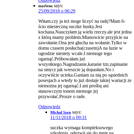
Odpowiedz
says:
marlena
25/09/2018 o 06:29
Witam.czy ja też moge liczyć na radę?Mam 6-
ścio miesieczną suczke husky.Jest
kochana.Nauczyłam ją wielu rzeczy.ale jest jedna
z którą mamy problem.Mianowicie przyjście na
zawołanie.Ona jest głucha na wołanie.Tylko w
domu czasem posłucha(czasem)A na luzie w
ogrodzie niestety wcale.I niemoge tego
ogarnąć.Próbowałam już
wszystkiego.Nagradzanie,karanie tzn.zapinanie
na smycz jak wreszcie ją dopasłam.No i
oczywiście ucieka.Ganiam za nią po sąsiednich
posesjach a wtedy to już dostaje takiej wariacji ze
niemożna jej ogarnąć.I ani prośbą ani
stanowczym tonem niemoge jej
przywołać.Prosze o rade.
Odpowiedz
says:
Michał Szen
11/11/2018 o 09:31
suczka wymaga kompleksowego
szkolenia, odezwij się do mnie na