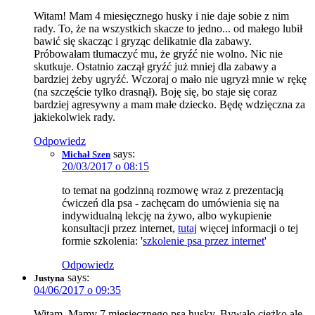
Witam! Mam 4 miesięcznego husky i nie daje sobie z nim
rady. To, że na wszystkich skacze to jedno... od małego lubił
bawić się skacząc i gryząc delikatnie dla zabawy.
Próbowałam tłumaczyć mu, że gryźć nie wolno. Nic nie
skutkuje. Ostatnio zaczął gryźć już mniej dla zabawy a
bardziej żeby ugryźć. Wczoraj o mało nie ugryzł mnie w rękę
(na szczęście tylko drasnął). Boję się, bo staje się coraz
bardziej agresywny a mam małe dziecko. Będę wdzięczna za
jakiekolwiek rady.
Odpowiedz
says:
Michał Szen
20/03/2017 o 08:15
to temat na godzinną rozmowę wraz z prezentacją
ćwiczeń dla psa - zachęcam do umówienia się na
indywidualną lekcję na żywo, albo wykupienie
konsultacji przez internet,
tutaj
więcej informacji o tej
formie szkolenia: '
szkolenie psa przez internet
'
Odpowiedz
says:
Justyna
04/06/2017 o 09:35
Witam. Mamy 7 miesiecznego psa husky. Bywało ciężko ale