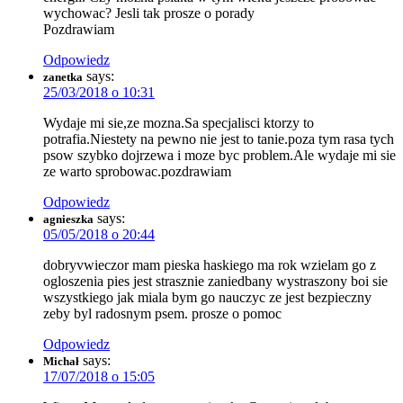
wychowac? Jesli tak prosze o porady
Pozdrawiam
Odpowiedz
says:
zanetka
25/03/2018 o 10:31
Wydaje mi sie,ze mozna.Sa specjalisci ktorzy to
potrafia.Niestety na pewno nie jest to tanie.poza tym rasa tych
psow szybko dojrzewa i moze byc problem.Ale wydaje mi sie
ze warto sprobowac.pozdrawiam
Odpowiedz
says:
agnieszka
05/05/2018 o 20:44
dobryvwieczor mam pieska haskiego ma rok wzielam go z
ogloszenia pies jest strasznie zaniedbany wystraszony boi sie
wszystkiego jak miala bym go nauczyc ze jest bezpieczny
zeby byl radosnym psem. prosze o pomoc
Odpowiedz
says:
Michał
17/07/2018 o 15:05