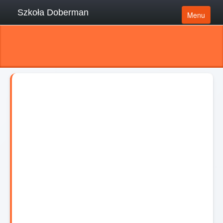
Szkoła Doberman
Menu
Usługi
Referencje
O mnie
Artykuły i porady
Lokalizacje
Psi behawiorysta online
Kontakt