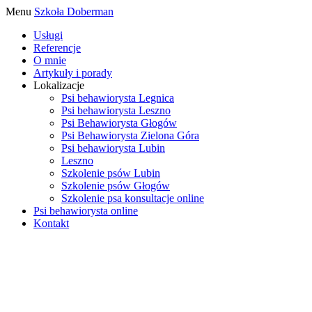
Menu
Szkoła Doberman
Usługi
Referencje
O mnie
Artykuły i porady
Lokalizacje
Psi behawiorysta Legnica
Psi behawiorysta Leszno
Psi Behawiorysta Głogów
Psi Behawiorysta Zielona Góra
Psi behawiorysta Lubin
Leszno
Szkolenie psów Lubin
Szkolenie psów Głogów
Szkolenie psa konsultacje online
Psi behawiorysta online
Kontakt