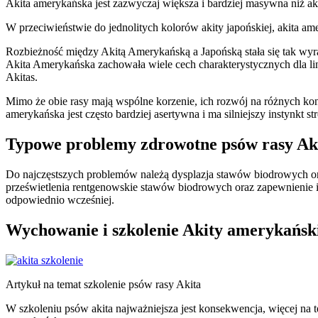
Akita amerykańska jest zazwyczaj większa i bardziej masywna niż ak
W przeciwieństwie do jednolitych kolorów akity japońskiej, akita 
Rozbieżność między Akitą Amerykańską a Japońską stała się tak wyra
Akita Amerykańska zachowała wiele cech charakterystycznych dla lin
Akitas.
Mimo że obie rasy mają wspólne korzenie, ich rozwój na różnych kon
amerykańska jest często bardziej asertywna i ma silniejszy instynkt st
Typowe problemy zdrowotne psów rasy A
Do najczęstszych problemów należą dysplazja stawów biodrowych or
prześwietlenia rentgenowskie stawów biodrowych oraz zapewnienie im
odpowiednio wcześniej.
Wychowanie i szkolenie Akity amerykańsk
Artykuł na temat szkolenie psów rasy Akita
W szkoleniu psów akita najważniejsza jest konsekwencja, więcej na 