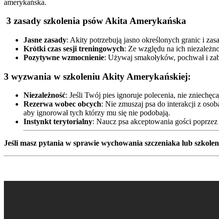
amerykańska.
3 zasady
szkolenia psów Akita Amerykańska
Jasne zasady
: Akity potrzebują jasno określonych granic i za
Krótki czas sesji treningowych
: Ze względu na ich niezależn
Pozytywne wzmocnienie
: Używaj smakołyków, pochwał i zaba
3 wyzwania w szkoleniu Akity Amerykańskiej:
Niezależność
: Jeśli Twój pies ignoruje polecenia, nie zniechę
Rezerwa wobec obcych
: Nie zmuszaj psa do interakcji z os
aby ignorował tych którzy mu się nie podobają.
Instynkt terytorialny
: Naucz psa akceptowania gości poprzez
Jeśli masz pytania w sprawie wychowania szczeniaka lub szkolen