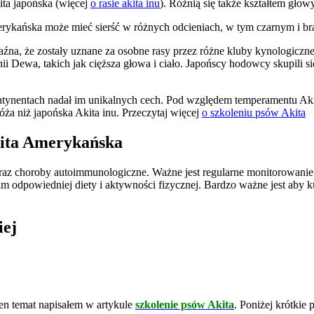
ita japońska (więcej
o rasie akita inu
). Różnią się także kształtem gło
amerykańska może mieć sierść w różnych odcieniach, w tym czarnym i 
źna, że zostały uznane za osobne rasy przez różne kluby kynologiczne
ii Dewa, takich jak cięższa głowa i ciało. Japońscy hodowcy skupili 
tynentach nadał im unikalnych cech. Pod względem temperamentu Akita
róża niż japońska Akita inu. Przeczytaj więcej
o szkoleniu psów Akita
kita Amerykańska
az choroby autoimmunologiczne. Ważne jest regularne monitorowanie 
 odpowiedniej diety i aktywności fizycznej. Bardzo ważne jest aby k
iej
ten temat napisałem w artykule
szkolenie psów Akita
. Poniżej krótkie