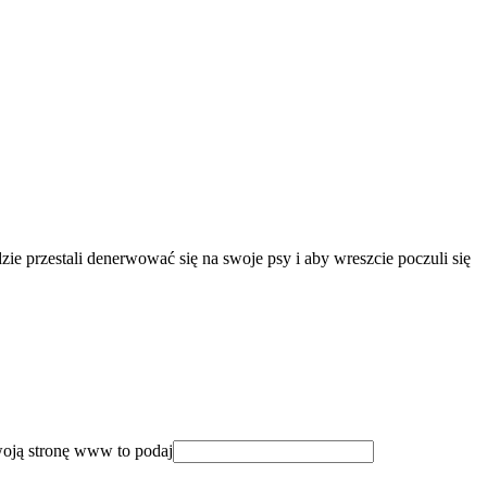
e przestali denerwować się na swoje psy i aby wreszcie poczuli się
woją stronę www to podaj