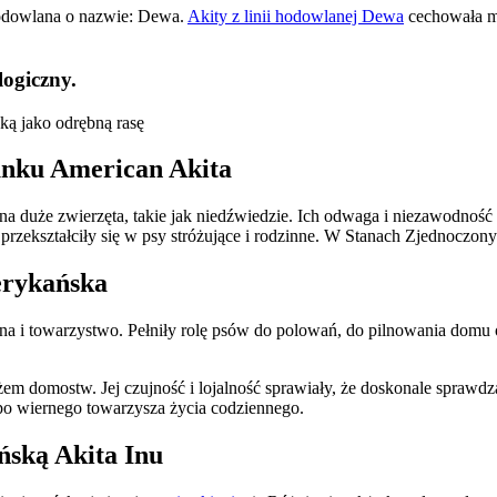
hodowlana o nazwie: Dewa.
Akity z linii hodowlanej Dewa
cechowała ma
ogiczny.
ką jako odrębną rasę
runku American Akita
 na duże zwierzęta, takie jak niedźwiedzie. Ich odwaga i niezawodnoś
rzekształciły się w psy stróżujące i rodzinne. W Stanach Zjednoczon
erykańska
na i towarzystwo. Pełniły rolę psów do polowań, do pilnowania domu 
em domostw. Jej czujność i lojalność sprawiały, że doskonale sprawdza
 po wiernego towarzysza życia codziennego.
ńską Akita Inu