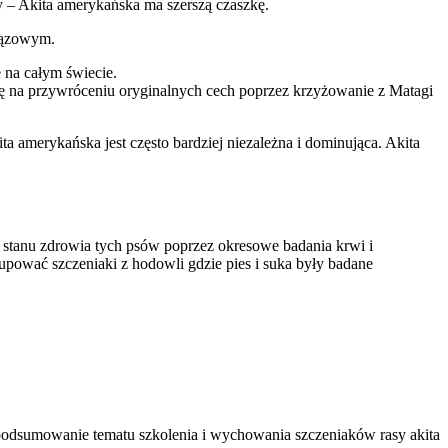
wy – Akita amerykańska ma szerszą czaszkę.
brązowym.
 na całym świecie.
się na przywróceniu oryginalnych cech poprzez krzyżowanie z Matagi
 amerykańska jest często bardziej niezależna i dominująca. Akita
stanu zdrowia tych psów poprzez okresowe badania krwi i
upować szczeniaki z hodowli gdzie pies i suka były badane
 podsumowanie tematu szkolenia i wychowania szczeniaków rasy akita