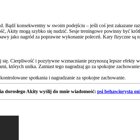
sad. Bądź konsekwentny w swoim podejściu – jeśli coś jest zakazane ra
ość, Akity mogą szybko się nudzić. Sesje treningowe powinny być krótk
wy jako nagród za poprawne wykonanie poleceń. Kary fizyczne są nie
caj się. Cierpliwość i pozytywne wzmacnianie przynoszą lepsze efekty w
obami, których unika. Zamiast tego nagradzaj go za spokojne zachowani
 kontrolowane spotkania i nagradzanie za spokojne zachowanie.
ia dorosłego Akity wyślij do mnie wiadomość:
psi behawiorysta on