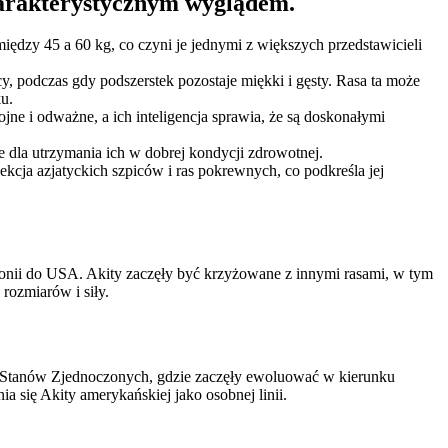
harakterystycznym wyglądem.
ędzy 45 a 60 kg, co czyni je jednymi z większych przedstawicieli
cy, podczas gdy podszerstek pozostaje miękki i gęsty. Rasa ta może
u.
jne i odważne, a ich inteligencja sprawia, że są doskonałymi
 dla utrzymania ich w dobrej kondycji zdrowotnej.
ekcja azjatyckich szpiców i ras pokrewnych, co podkreśla jej
aponii do USA. Akity zaczęły być krzyżowane z innymi rasami, w tym
rozmiarów i siły.
o Stanów Zjednoczonych, gdzie zaczęły ewoluować w kierunku
 się Akity amerykańskiej jako osobnej linii.