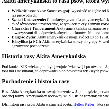
Akita amerykańska to rasa psów, która wy
Wielkość
psów Akita: Samce osiągają wysokość w kłębie od 66 
ras pierwotnych.
Szata i Umaszczenie:
Charakterystyczna dla akity amerykański
mieć różnorodne umaszczenie, w tym łaciate czy z innym kolo
Charakter i Temperament:
Akity amerykańskie są znane ze sw
towarzyszami dla odpowiedzialnych opiekunów. Ich niezależ
Długość Życia:
Akity amerykańskie mogą żyć od 10 do 12 lat.
Klasyfikacja FCI:
Akita amerykańska należy do grupy V według
egzotyczne pochodzenie.
Historia rasy Akita Amerykańska
Pod koniec XIX wieku, po drugiej wojnie światowej i po otwarciu Ja
tosa inu i mastiffami, co doprowadziło do powstania większych psów 
Pochodzenie i historia rasy
Rasa Akita Amerykańska ma swoje korzenie w Japonii, gdzie pierwo
obecnej formy. Amerykańscy hodowcy skupili się na rozwinięciu więks
Dla historii rasy psów Akita ważna jest postać
Hellen Keller
- która 