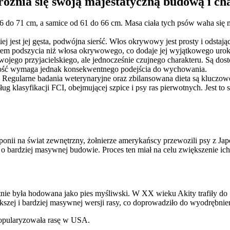
różnia się swoją majestatyczną budową i c
do 71 cm, a samice od 61 do 66 cm. Masa ciała tych psów waha się mi
ej jest jej gęsta, podwójna sierść. Włos okrywowy jest prosty i odstają
rem podszycia niż włosa okrywowego, co dodaje jej wyjątkowego urok
ojego przyjacielskiego, ale jednocześnie czujnego charakteru. Są dosto
ność wymaga jednak konsekwentnego podejścia do wychowania.
 Regularne badania weterynaryjne oraz zbilansowana dieta są kluczowe
 klasyfikacji FCI, obejmującej szpice i psy ras pierwotnych. Jest to s
ponii na świat zewnętrzny, żołnierze amerykańscy przewozili psy z J
o bardziej masywnej budowie. Proces ten miał na celu zwiększenie ich 
tnie była hodowana jako pies myśliwski. W XX wieku Akity trafiły d
zej i bardziej masywnej wersji rasy, co doprowadziło do wyodrębnienia
popularyzowała rasę w USA.