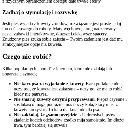
z fizycznym ograniczeniem dostępu daje trwałe efekty.
Zadbaj o stymulację i rozrywkę
Jeśli pies wyjada z kuwety z nudów, rozwiązanie jest proste – daj
mu coś lepszego do roboty. Maty węchowe, kong nadziewany
pastą, zabawki interaktywne, dłuższe i ciekawsze spacery.
Znudzony pies szuka sobie zajęcia – Twoim zadaniem jest dać mu
atrakcyjniejsze opcje niż kuweta.
Czego nie robić?
Kilka popularnych „porad" z internetu, które nie działają lub
pogarszają sytuację:
Nie karz psa za wyjadanie z kuwety.
Kara po fakcie nie
uczy psa, że kuweta jest zakazana – uczy go, że ma to robić,
kiedy nie patrzysz.
Nie smaruj kuwety ostrymi przyprawami.
Pieprz cayenne i
sos tabasco mogą podrażnić nos i oczy kota, który musi z
kuwety korzystać. To kara dla kota, nie dla psa.
Nie zakładaj, że „samo przejdzie".
U dorosłych psów
zjadanie kocich odchodów rzadko mija samoistnie. Im dłużej
trwa, tym bardziej się utrwala.