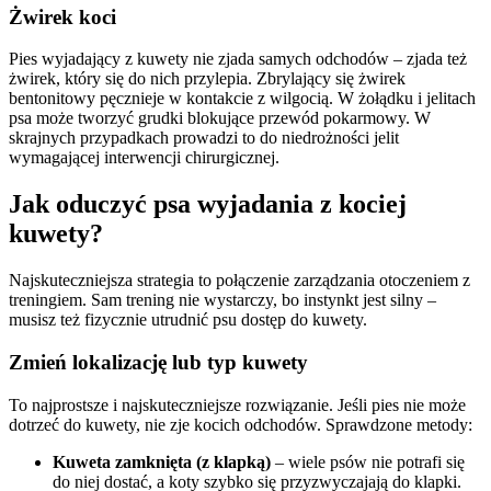
Żwirek koci
Pies wyjadający z kuwety nie zjada samych odchodów – zjada też
żwirek, który się do nich przylepia. Zbrylający się żwirek
bentonitowy pęcznieje w kontakcie z wilgocią. W żołądku i jelitach
psa może tworzyć grudki blokujące przewód pokarmowy. W
skrajnych przypadkach prowadzi to do niedrożności jelit
wymagającej interwencji chirurgicznej.
Jak oduczyć psa wyjadania z kociej
kuwety?
Najskuteczniejsza strategia to połączenie zarządzania otoczeniem z
treningiem. Sam trening nie wystarczy, bo instynkt jest silny –
musisz też fizycznie utrudnić psu dostęp do kuwety.
Zmień lokalizację lub typ kuwety
To najprostsze i najskuteczniejsze rozwiązanie. Jeśli pies nie może
dotrzeć do kuwety, nie zje kocich odchodów. Sprawdzone metody:
Kuweta zamknięta (z klapką)
– wiele psów nie potrafi się
do niej dostać, a koty szybko się przyzwyczajają do klapki.