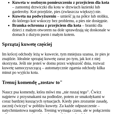
Kuweta w osobnym pomieszczeniu z przejściem dla kota
– zamontuj drzwiczki dla kota w drzwiach łazienki lub
garderoby. Kot przejdzie, pies (zwłaszcza większy) nie.
Kuweta na podwyższeniu
– umieść ją na półce lub stoliku,
do którego kot wskoczy bez problemu, a pies nie dosięgnie.
Bramka ochronna z przejściem dla kota
– bramki dla
dzieci z małym otworem na dole sprawdzają się doskonale w
domach z dużym psem i małym kotem.
Sprzątaj kuwetę częściej
Im krócej odchody leżą w kuwecie, tym mniejsza szansa, że pies je
znajdzie. Idealnie sprzątaj kuwetę zaraz po tym, jak kot z niej
skorzysta. Jeśli nie jesteś w domu przez większość dnia, rozważ
kuwetę samoczyszczącą – automatycznie zgarnia odchody kilka
minut po wyjściu kota.
Trenuj komendę „zostaw to"
Naucz psa komendy, która mówi mu „nie ruszaj tego". Ćwicz
najpierw z przysmakami na podłodze, potem ze smakołykami w
coraz bardziej kuszących sytuacjach. Kiedy pies zrozumie zasadę,
zacznij ćwiczyć w pobliżu kuwety. Za każde odpuszczenie –
natychmiastowa nagroda. Trening wymaga czasu, ale w połączeniu