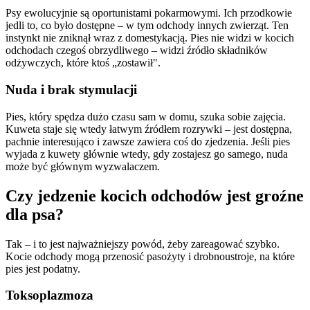
Psy ewolucyjnie są oportunistami pokarmowymi. Ich przodkowie
jedli to, co było dostępne – w tym odchody innych zwierząt. Ten
instynkt nie zniknął wraz z domestykacją. Pies nie widzi w kocich
odchodach czegoś obrzydliwego – widzi źródło składników
odżywczych, które ktoś „zostawił".
Nuda i brak stymulacji
Pies, który spędza dużo czasu sam w domu, szuka sobie zajęcia.
Kuweta staje się wtedy łatwym źródłem rozrywki – jest dostępna,
pachnie interesująco i zawsze zawiera coś do zjedzenia. Jeśli pies
wyjada z kuwety głównie wtedy, gdy zostajesz go samego, nuda
może być głównym wyzwalaczem.
Czy jedzenie kocich odchodów jest groźne
dla psa?
Tak – i to jest najważniejszy powód, żeby zareagować szybko.
Kocie odchody mogą przenosić pasożyty i drobnoustroje, na które
pies jest podatny.
Toksoplazmoza