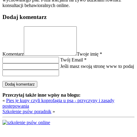
konsultacji behawioralnych online.
Dodaj komentarz
Komentarz
Twoje imię
*
Twój Email
*
Jeśli masz swoją stronę www to podaj
Przeczytaj także inne wpisy na blogu:
«
Pies je kupy czyli koprofagia u psa - przyczyny i zasady
postępowania
Szkolenie psów poradnik
»