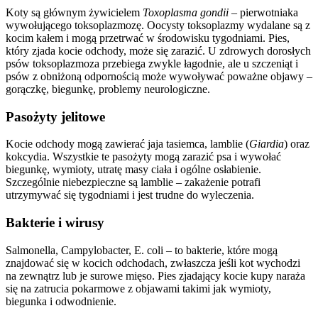
Koty są głównym żywicielem
Toxoplasma gondii
– pierwotniaka
wywołującego toksoplazmozę. Oocysty toksoplazmy wydalane są z
kocim kałem i mogą przetrwać w środowisku tygodniami. Pies,
który zjada kocie odchody, może się zarazić. U zdrowych dorosłych
psów toksoplazmoza przebiega zwykle łagodnie, ale u szczeniąt i
psów z obniżoną odpornością może wywoływać poważne objawy –
gorączkę, biegunkę, problemy neurologiczne.
Pasożyty jelitowe
Kocie odchody mogą zawierać jaja tasiemca, lamblie (
Giardia
) oraz
kokcydia. Wszystkie te pasożyty mogą zarazić psa i wywołać
biegunkę, wymioty, utratę masy ciała i ogólne osłabienie.
Szczególnie niebezpieczne są lamblie – zakażenie potrafi
utrzymywać się tygodniami i jest trudne do wyleczenia.
Bakterie i wirusy
Salmonella, Campylobacter, E. coli – to bakterie, które mogą
znajdować się w kocich odchodach, zwłaszcza jeśli kot wychodzi
na zewnątrz lub je surowe mięso. Pies zjadający kocie kupy naraża
się na zatrucia pokarmowe z objawami takimi jak wymioty,
biegunka i odwodnienie.