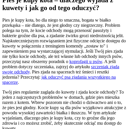
kuwety i jak go od tego oduczyć?
Pies je kupy kota, bo dla niego to smaczna, bogata w białko
przekąska – nie dlatego, że jest głodny czy niegrzeczny. Problem
polega na tym, że kocie odchody mogą przenosić pasożyty i
bakterie groźne dla psa, a zjadanie żwirku grozi niedrożnością jelit.
Najskuteczniejszym rozwiązaniem jest fizyczne odcięcie dostępu do
kuwety w połączeniu z treningiem komendy „zostaw to" i
zapewnieniem psu wystarczającej stymulacji. Jeśli Twój pies zjada
nie tylko kocie odchody, ale też własne lub odchody innych psów,
przeczytaj nasz obszerny poradnik o
koprofagii u psów
. A jeśli
problem dotyczy szczeniaka, zajrzyj do artykułu
szczeniak zjada
swoje odchody
. Pies zjada na spacerach też śmieci i resztki
jedzenia? Przeczytaj:
jak oduczyć psa zjadania wszystkiego na
spacerze
.
Twój pies regularnie zagląda do kuwety i zjada kocie odchody? To
jeden z najczęstszych problemów w domach, gdzie pies mieszka
razem z kotem. Wbrew pozorom nie chodzi o dziwactwo ani o to,
że pies jest głodny. Kocie kupy są dla psów wyjątkowo atrakcyjne z
powodu wysokiej zawartości białka i tłuszczu. W tym artykule
wyjaśniam, dlaczego pies je kupy kota, czy to groźne dla jego
zdrowia i co możesz zrobić, żeby skutecznie odciąć mu dostęp do
kuwety.