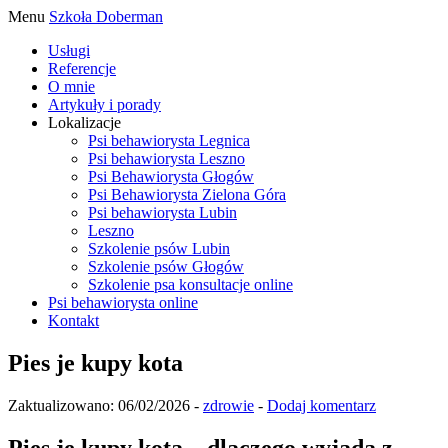
Menu
Szkoła Doberman
Usługi
Referencje
O mnie
Artykuły i porady
Lokalizacje
Psi behawiorysta Legnica
Psi behawiorysta Leszno
Psi Behawiorysta Głogów
Psi Behawiorysta Zielona Góra
Psi behawiorysta Lubin
Leszno
Szkolenie psów Lubin
Szkolenie psów Głogów
Szkolenie psa konsultacje online
Psi behawiorysta online
Kontakt
Pies je kupy kota
Zaktualizowano:
06/02/2026
-
zdrowie
-
Dodaj komentarz
Pies je kupy kota – dlaczego wyjada z