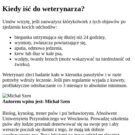
Kiedy iść do weterynarza?
Umów wizytę, jeśli zauważysz którykolwiek z tych objawów po
zjedzeniu kocich odchodów:
biegunka utrzymująca się dłużej niż 24 godziny,
wymioty, zwłaszcza powtarzające się,
apatia, odmowa jedzenia,
krew lub śluz w kale psa,
wzdęty, twardy brzuch (może wskazywać na niedrożność od
żwirku).
Weterynarz zleci badanie kału w kierunku pasożytów i w razie
potrzeby wdroży leczenie. Jeśli pies regularnie wyjada z kuwety,
profilaktyczne odrobaczanie co 3 miesiące to absolutne minimum.
Autorem wpisu jest: Michał Szen
Biolog, kynolog, trener psów i psi behawiorysta. Absolwent
Uniwersytetu Przyrodniczego we Wrocławiu. Prowadzę szkolenia
psów aby ludzie przestali denerwować się na swoje psy i aby
wreszcie poczuli się dumni z tego, że mają tak dobrze
wychowanego psa. Poza lekcjami na żywo udzielam również