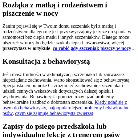
Rozłąka z matką i rodzeństwem i
piszczenie w nocy
Zanim pojawił się w Twoim domu szczeniak był z matką i
rodzeństwem dlatego nie jest przyzwyczajony jeszcze do spania w
samotności bez ciepła matki i innych szczeniaków. Dlatego może
piszczeć w nocy bo będzie szukał ciepła i towarzystwa, więcej
przeczytasz w artykule
co robić gdy szczeniak piszczy w nocy
.
Konsultacja z behawiorystą
Jeśli masz trudności w aklimatyzacji szczeniaka lub zauważasz
niepożądane zachowania, warto skonsultować się z behawiorystą.
Specjalista ten pomoże Ci zrozumieć zachowanie szczeniaka i
udzieli cennych wskazówek dotyczących dalszej opieki i
wychowania. Behawiorysta pomoże rozwiązać problemy
behawioralne i zadbać o dobrostan szczeniaka.
Kiedy udać się z
psem do behawiorysty
,
najpopularniejsze problemy behawioralne
psów
,
czym się zajmuje behawiorysta zwierząt
Zapisy do psiego przedszkola lub
indywidualne lekcje z trenerem psów