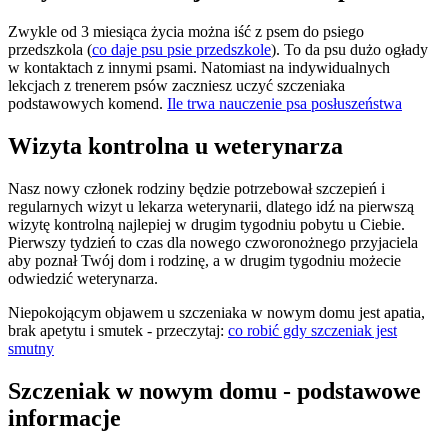
Zwykle od 3 miesiąca życia można iść z psem do psiego
przedszkola (
co daje psu psie przedszkole
). To da psu dużo ogłady
w kontaktach z innymi psami. Natomiast na indywidualnych
lekcjach z trenerem psów zaczniesz uczyć szczeniaka
podstawowych komend.
Ile trwa nauczenie psa posłuszeństwa
Wizyta kontrolna u weterynarza
Nasz nowy członek rodziny będzie potrzebował szczepień i
regularnych wizyt u lekarza weterynarii, dlatego idź na pierwszą
wizytę kontrolną najlepiej w drugim tygodniu pobytu u Ciebie.
Pierwszy tydzień to czas dla nowego czworonożnego przyjaciela
aby poznał Twój dom i rodzinę, a w drugim tygodniu możecie
odwiedzić weterynarza.
Niepokojącym objawem u szczeniaka w nowym domu jest apatia,
brak apetytu i smutek - przeczytaj:
co robić gdy szczeniak jest
smutny
Szczeniak w nowym domu - podstawowe
informacje