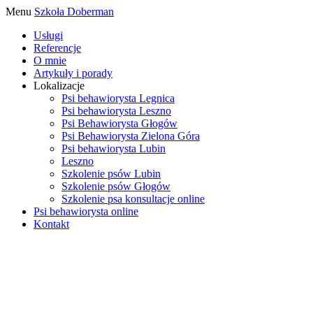
Menu
Szkoła Doberman
Usługi
Referencje
O mnie
Artykuły i porady
Lokalizacje
Psi behawiorysta Legnica
Psi behawiorysta Leszno
Psi Behawiorysta Głogów
Psi Behawiorysta Zielona Góra
Psi behawiorysta Lubin
Leszno
Szkolenie psów Lubin
Szkolenie psów Głogów
Szkolenie psa konsultacje online
Psi behawiorysta online
Kontakt