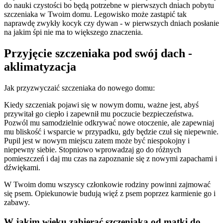
do nauki czystości bo będą potrzebne w pierwszych dniach pobytu
szczeniaka w Twoim domu. Legowisko może zastąpić tak
naprawdę zwykły kocyk czy dywan - w pierwszych dniach posłanie
na jakim śpi nie ma to większego znaczenia.
Przyjęcie szczeniaka pod swój dach -
aklimatyzacja
Jak przyzwyczaić szczeniaka do nowego domu:
Kiedy szczeniak pojawi się w nowym domu, ważne jest, abyś
przywitał go ciepło i zapewnił mu poczucie bezpieczeństwa.
Pozwól mu samodzielnie odkrywać nowe otoczenie, ale zapewniaj
mu bliskość i wsparcie w przypadku, gdy będzie czuł się niepewnie.
Pupil jest w nowym miejscu zatem może być niespokojny i
niepewny siebie. Stopniowo wprowadzaj go do różnych
pomieszczeń i daj mu czas na zapoznanie się z nowymi zapachami i
dźwiękami.
W Twoim domu wszyscy członkowie rodziny powinni zajmować
się psem. Opiekunowie budują więź z psem poprzez karmienie go i
zabawy.
W jakim wieku zabierać szczeniaka od matki do