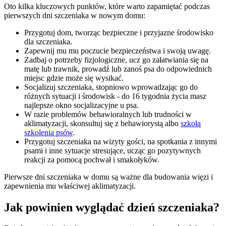
Oto kilka kluczowych punktów, które warto zapamiętać podczas
pierwszych dni szczeniaka w nowym domu:
Przygotuj dom, tworząc bezpieczne i przyjazne środowisko
dla szczeniaka.
Zapewnij mu mu poczucie bezpieczeństwa i swoją uwagę.
Zadbaj o potrzeby fizjologiczne, ucz go załatwiania się na
matę lub trawnik, prowadź lub zanoś psa do odpowiednich
miejsc gdzie może się wysikać.
Socjalizuj szczeniaka, stopniowo wprowadzając go do
różnych sytuacji i środowisk - do 16 tygodnia życia masz
najlepsze okno socjalizacyjne u psa.
W razie problemów behawioralnych lub trudności w
aklimatyzacji, skonsultuj się z behawiorystą albo
szkołą
szkolenia psów
.
Przygotuj szczeniaka na wizyty gości, na spotkania z innymi
psami i inne sytuacje stresujące, ucząc go pozytywnych
reakcji za pomocą pochwał i smakołyków.
Pierwsze dni szczeniaka w domu są ważne dla budowania więzi i
zapewnienia mu właściwej aklimatyzacji.
Jak powinien wyglądać dzień szczeniaka?