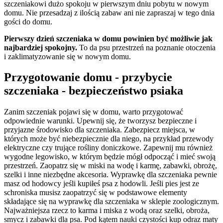
szczeniakowi dużo spokoju w pierwszym dniu pobytu w nowym
domu. Nie przesadzaj z ilością zabaw ani nie zapraszaj w tego dnia
gości do domu.
Pierwszy dzień szczeniaka w domu powinien być możliwie jak
najbardziej spokojny.
To da psu przestrzeń na poznanie otoczenia
i zaklimatyzowanie się w nowym domu.
Przygotowanie domu - przybycie
szczeniaka - bezpieczeństwo psiaka
Zanim szczeniak pojawi się w domu, warto przygotować
odpowiednie warunki. Upewnij się, że tworzysz bezpieczne i
przyjazne środowisko dla szczeniaka. Zabezpiecz miejsca, w
których może być niebezpiecznie dla niego, na przykład przewody
elektryczne czy trujące rośliny doniczkowe. Zapewnij mu również
wygodne legowisko, w którym będzie mógł odpocząć i mieć swoją
przestrzeń. Zaopatrz się w miski na wodę i karmę, zabawki, obrożę,
szelki i inne niezbędne akcesoria. Wyprawkę dla szczeniaka pewnie
masz od hodowcy jeśli kupiłeś psa z hodowli. Jeśli pies jest ze
schroniska musisz zaopatrzyć się w podstawowe elementy
składające się na wyprawkę dla szczeniaka w sklepie zoologicznym.
Najważniejsza rzecz to karma i miska z wodą oraz szelki, obroża,
smycz i zabawki dla psa. Pod kątem nauki czystości kup odraz maty