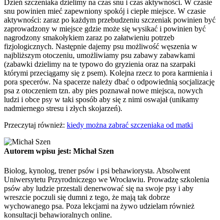
Dzień szczeniaka dzielimy na czas snu i czas aktywności. W czasie
snu powinien mieć zapewniony spokój i ciepłe miejsce. W czasie
aktywności: zaraz po każdym przebudzeniu szczeniak powinien być
zaprowadzony w miejsce gdzie może się wysikać i powinien być
nagrodzony smakołykiem zaraz po załatwieniu potrzeb
fizjologicznych. Następnie dajemy psu możliwość węszenia w
najbliższym otoczeniu, umożliwiamy psu zabawy zabawkami
(zabawki dzielimy na te typowo do gryzienia oraz na szarpaki
którymi przeciągamy się z psem). Kolejna rzecz to pora karmienia i
pora specerów. Na spacerze należy dbać o odpowiednią socjalizację
psa z otoczeniem tzn. aby pies poznawał nowe miejsca, nowych
ludzi i obce psy w taki sposób aby się z nimi oswajał (unikamy
nadmiernego stresu i złych skojarzeń).
Przeczytaj również:
kiedy można zabrać szczeniaka od matki
Autorem wpisu jest: Michał Szen
Biolog, kynolog, trener psów i psi behawiorysta. Absolwent
Uniwersytetu Przyrodniczego we Wrocławiu. Prowadzę szkolenia
psów aby ludzie przestali denerwować się na swoje psy i aby
wreszcie poczuli się dumni z tego, że mają tak dobrze
wychowanego psa. Poza lekcjami na żywo udzielam również
konsultacji behawioralnych online.