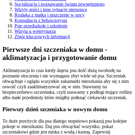
Socjalizacja i poznawanie świata zewnętrznego
Wizyty gości i inne sytuacje stresujące
Rozłąka z matką i piszczenie w nocy
Konsultacja z behawiorystą
Psie przedszkole i szkolenie
Wizyta u weterynarza
Zbiór kluczowych informacji
Pierwsze dni szczeniaka w domu -
aklimatyzacja i przygotowanie domu
Aklimatyzacja to czas kiedy dajesz psu dość dużą swobodę na
poznanie otoczenia i nie wymagasz zbyt wiele od psa. Szczeniak
obwąchuje i ogląda wszystkie zakamarki mieszkania aby się z nim
oswoić czyli zaaklimatyzować się w nim. Stawiamy na
bezpieczeństwo szczeniaka, czyli usuwamy z podłogi trujące rośliny
albo małe przedmioty które mógłby połknąć ciekawski szczeniak.
Pierwszy dzień szczeniaka w nowym domu
To duże przeżycie dla psa dlatego stopniowo pokazuj psu kolejne
pokoje w mieszkaniu. Daj psu obwąchać wszystko, pokaż
szczeniakowi gdzie jest miska z wodą i karmą. Zapewnij