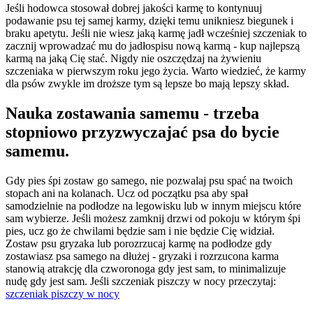
Jeśli hodowca stosował dobrej jakości karmę to kontynuuj
podawanie psu tej samej karmy, dzięki temu unikniesz biegunek i
braku apetytu. Jeśli nie wiesz jaką karmę jadł wcześniej szczeniak to
zacznij wprowadzać mu do jadłospisu nową karmą - kup najlepszą
karmą na jaką Cię stać. Nigdy nie oszczędzaj na żywieniu
szczeniaka w pierwszym roku jego życia. Warto wiedzieć, że karmy
dla psów zwykle im droższe tym są lepsze bo mają lepszy skład.
Nauka zostawania samemu - trzeba
stopniowo przyzwyczajać psa do bycie
samemu.
Gdy pies śpi zostaw go samego, nie pozwalaj psu spać na twoich
stopach ani na kolanach. Ucz od początku psa aby spał
samodzielnie na podłodze na legowisku lub w innym miejscu które
sam wybierze. Jeśli możesz zamknij drzwi od pokoju w którym śpi
pies, ucz go że chwilami będzie sam i nie będzie Cię widział.
Zostaw psu gryzaka lub porozrzucaj karmę na podłodze gdy
zostawiasz psa samego na dłużej - gryzaki i rozrzucona karma
stanowią atrakcję dla czworonoga gdy jest sam, to minimalizuje
nudę gdy jest sam. Jeśli szczeniak piszczy w nocy przeczytaj:
szczeniak piszczy w nocy