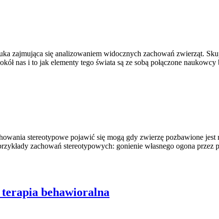
ka zajmująca się analizowaniem widocznych zachowań zwierząt. Skupi
okół nas i to jak elementy tego świata są ze sobą połączone naukowc
chowania stereotypowe pojawić się mogą gdy zwierzę pozbawione jest
 przykłady zachowań stereotypowych: gonienie własnego ogona przez ps
 terapia behawioralna