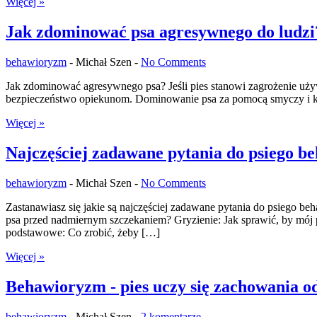
Więcej »
Jak zdominować psa agresywnego do ludzi
behawioryzm
-
Michał Szen -
No Comments
Jak zdominować agresywnego psa? Jeśli pies stanowi zagrożenie używ
bezpieczeństwo opiekunom. Dominowanie psa za pomocą smyczy i kag
Więcej »
Najczęściej zadawane pytania do psiego b
behawioryzm
-
Michał Szen -
No Comments
Zastanawiasz się jakie są najczęściej zadawane pytania do psiego 
psa przed nadmiernym szczekaniem? Gryzienie: Jak sprawić, by mój 
podstawowe: Co zrobić, żeby […]
Więcej »
Behawioryzm - pies uczy się zachowania od
behawioryzm
-
Michał Szen -
2 komentarze