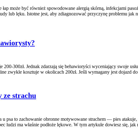
anie łap może być również spowodowane alergią skórną, infekcjami pa
y lub lęku. Istotne jest, aby zdiagnozować przyczynę problemu jak 
ehawiorysty?
uje 200-300zł. Jednak zdarzają się behawioryści wyceniający swoje us
 online zwykle kosztuje w okolicach 200zł. Jeśli wymagany jest dojaz
y ze strachu
a u psa to zachowanie obronne motywowane strachem — pies atakuje, b
c ludzi ma właśnie podłoże lękowe. W tym artykule dowiesz się, jak 