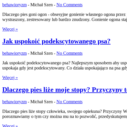
behawioryzm
-
Michał Szen -
No Comments
Dlaczego pies goni ogon - obsesyjne gonienie własnego ogona przez p
wystraszony, zestresowany lub bardzo znudzony. Gonienie ogona sta
Więcej »
Jak uspokoić podekscytowanego psa?
behawioryzm
-
Michał Szen -
No Comments
Jak uspokoić podekscytowanego psa? Najlepszym sposobem aby uspoko
uspokaja gdy jest podekscytowany. Co działa uspokajająco na psa g
Więcej »
Dlaczego pies liże moje stopy? Przyczyny 
behawioryzm
-
Michał Szen -
No Comments
Dlaczego pies liże stopy człowieka, swojego opiekuna? Przyczyny W
porozmawiamy o tym czy można mu na to pozwolić, przedyskutujemy k
Więcej »