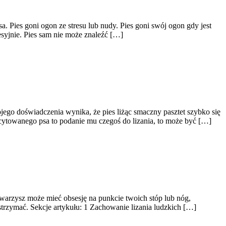
. Pies goni ogon ze stresu lub nudy. Pies goni swój ogon gdy jest
syjnie. Pies sam nie może znaleźć […]
go doświadczenia wynika, że pies liżąc smaczny pasztet szybko się
cytowanego psa to podanie mu czegoś do lizania, to może być […]
warzysz może mieć obsesję na punkcie twoich stóp lub nóg,
rzymać. Sekcje artykułu: 1 Zachowanie lizania ludzkich […]