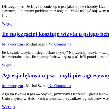
Dlaczego pies liże łapy? Lizanie łap u psa jako objaw choroby Liz
stawowej lub innymi problemami z nogami. Może też być objawem nud
[…]
Więcej »
Ile najczęściej kosztuje wizyta u psiego b
behawioryzm
-
Michał Szen -
No Comments
Ile kosztuje wizyta u psiego behawiorysty? Najczęściej wizyta koszt
behawioralną psa - Ile kosztuje behawiorysta psa? Jeśli porada jest
Więcej »
Agresja lękowa u psa - czyli pies agresywn
behawioryzm
-
Michał Szen -
No Comments
Agresja lękowa u psa — objawy, przyczyny i leczenie Agresja lękow
Uniwersytetu w Helsinkach większość przypadków agresji psów wobe
Więcej »