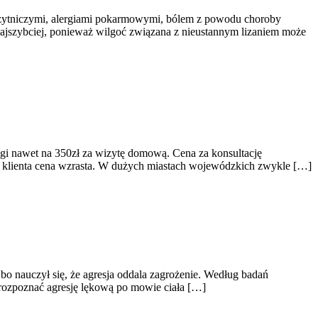
sożytniczymi, alergiami pokarmowymi, bólem z powodu choroby
najszybciej, ponieważ wilgoć związana z nieustannym lizaniem może
ługi nawet na 350zł za wizytę domową. Cena za konsultację
d do klienta cena wzrasta. W dużych miastach wojewódzkich zwykle […]
o nauczył się, że agresja oddala zagrożenie. Według badań
rozpoznać agresję lękową po mowie ciała […]