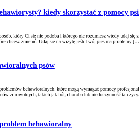
behawiorysty? kiedy skorzystać z pomocy ps
posób, który Ci się nie podoba i którego nie rozumiesz wtedy udaj się
óre chcesz zmienić. Udaj się na wizytę jeśli Twój pies ma problemy […
awioralnych psów
le problemów behawioralnych, które mogą wymagać pomocy profesjona
 zdrowotnych, takich jak ból, choroba lub niedoczynność tarczycy. 
ub problem behawioralny