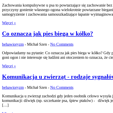
Zachowania kompulsywne u psa to powtarzające się zachowanie bez 
przyczyny gonienie własnego ogona wielokrotnie powtarzane bieganie w
samogryzienie i zachowania samouszkadzające łapanie wyimaginow
Więcej »
Co oznacza jak pies biega w kółko?
behawioryzm
-
Michał Szen -
No Comments
Odpowiadamy na pytanie: Co oznacza jak pies biega w kółko? Gdy pi
goni ogon i nie interesuje się ludźmi ani otoczeniem to oznacza, ż
Więcej »
Komunikacja u zwierząt - rodzaje sygnałó
behawioryzm
-
Michał Szen -
No Comments
Komunikacja u zwierząt zachodzi gdy jeden osobnik celowo wysyła j
komunikacji: dźwięk (np. szczekanie psa, śpiew ptaków) - dźwięk je
[…]