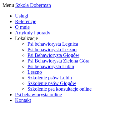
Menu
Szkoła Doberman
Usługi
Referencje
O mnie
Artykuły i porady
Lokalizacje
Psi behawiorysta Legnica
Psi behawiorysta Leszno
Psi Behawiorysta Głogów
Psi Behawiorysta Zielona Góra
Psi behawiorysta Lubin
Leszno
Szkolenie psów Lubin
Szkolenie psów Głogów
Szkolenie psa konsultacje online
Psi behawiorysta online
Kontakt