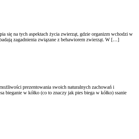
a się na tych aspektach życia zwierząt, gdzie organizm wchodzi w
y badają zagadnienia związane z behawiorem zwierząt. W […]
 możliwości prezentowania swoich naturalnych zachowań i
a bieganie w kółko (co to znaczy jak pies biega w kółko) ssanie