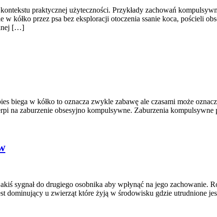
kontekstu praktycznej użyteczności. Przykłady zachowań kompulsywnyc
 kółko przez psa bez eksploracji otoczenia ssanie koca, pościeli obses
anej […]
es biega w kółko to oznacza zwykle zabawę ale czasami może oznacza
e cierpi na zaburzenie obsesyjno kompulsywne. Zaburzenia kompulsywne
w
akiś sygnał do drugiego osobnika aby wpłynąć na jego zachowanie. R
st dominujący u zwierząt które żyją w środowisku gdzie utrudnione je