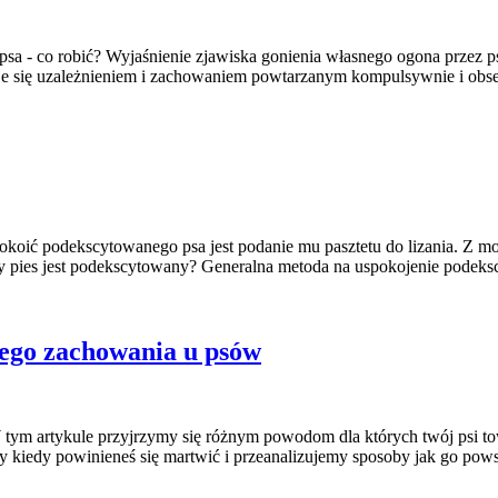
sa - co robić? Wyjaśnienie zjawiska gonienia własnego ogona przez psa
je się uzależnieniem i zachowaniem powtarzanym kompulsywnie i obse
ić podekscytowanego psa jest podanie mu pasztetu do lizania. Z moje
dy pies jest podekscytowany? Generalna metoda na uspokojenie podeks
tego zachowania u psów
 tym artykule przyjrzymy się różnym powodom dla których twój psi to
iedy powinieneś się martwić i przeanalizujemy sposoby jak go powst