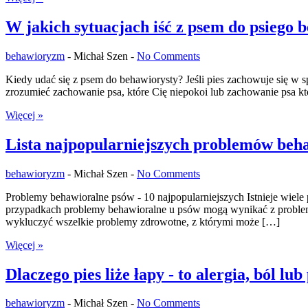
W jakich sytuacjach iść z psem do psiego 
behawioryzm
-
Michał Szen -
No Comments
Kiedy udać się z psem do behawiorysty? Jeśli pies zachowuje się w s
zrozumieć zachowanie psa, które Cię niepokoi lub zachowanie psa kt
Więcej »
Lista najpopularniejszych problemów beh
behawioryzm
-
Michał Szen -
No Comments
Problemy behawioralne psów - 10 najpopularniejszych Istnieje wie
przypadkach problemy behawioralne u psów mogą wynikać z problemów
wykluczyć wszelkie problemy zdrowotne, z którymi może […]
Więcej »
Dlaczego pies liże łapy - to alergia, ból l
behawioryzm
-
Michał Szen -
No Comments