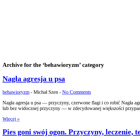
Archive for the ‘behawioryzm’ category
Nagła agresja u psa
behawioryzm
-
Michał Szen -
No Comments
Nagła agresja u psa — przyczyny, czerwone flagi i co robić Nagła agr
lub bez widocznej przyczyny — w zdecydowanej większości przypadk
Więcej »
Pies goni swój ogon. Przyczyny, leczenie, t