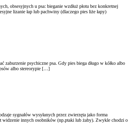
h, obsesyjnych u psa: bieganie wzdłuż płotu bez konkretnej
yjne lizanie łap lub pachwiny (dlaczego pies liże łapy)
ć zaburzenie psychiczne psa. Gdy pies biega długo w kółko albo
 psów albo stereorypie […]
odzaje sygnałów wysyłanych przez zwierzęta jako forma
st widzenie innych osobników (np.ptaki lub żaby). Zwykle chodzi o