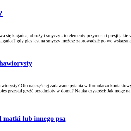
?
a się kagańca, obroży i smyczy - to elementy przymusu i presji jakie
ańca? gdy pies jest na smyczy możesz zaprowadzić go we wskazane m
ehawiorysty
behawiorysty? Oto najczęściej zadawane pytania w formularzu kontakt
pies przestał gryźć przedmioty w domu? Nauka czystości: Jak mogę na
 matki lub innego psa